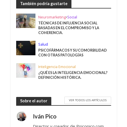
También podría gustarte
Neuromarketing
•
Social
TÉCNICAS DE INFLUENCIA SOCIAL
BASADAS EN EL COMPROMISO Y LA
COHERENCIA.
Salud
PSICOFÁRMACOS Y SU COMORBILIDAD
CON OTRAS PATOLOGÍAS
Inteligencia Emocional
¿QUÉ ES LA INTELIGENCIA EMOCIONAL?
DEFINICIÓN HISTÓRICA.
VER TODOS LOS ARTÍCULOS
Sobre el autor
Iván Pico
Director y creador de Psicopico.com.