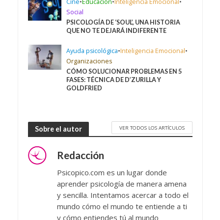
Cine
•
Educación
•
Inteligencia Emocional
•
Social
PSICOLOGÍA DE ‘SOUL’, UNA HISTORIA
QUE NO TE DEJARÁ INDIFERENTE
Ayuda psicológica
•
Inteligencia Emocional
•
Organizaciones
CÓMO SOLUCIONAR PROBLEMAS EN 5
FASES: TÉCNICA DE D’ZURILLA Y
GOLDFRIED
VER TODOS LOS ARTÍCULOS
Sobre el autor
Redacción
Psicopico.com es un lugar donde
aprender psicología de manera amena
y sencilla. Intentamos acercar a todo el
mundo cómo el mundo te entiende a ti
y cómo entiendes tú al mundo