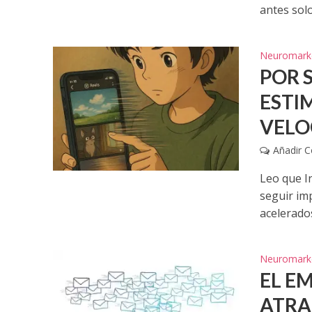
antes sol
Neuromark
POR S
ESTI
VELO
Añadir 
Leo que I
seguir imp
acelerados
Neuromark
EL E
ATRAE