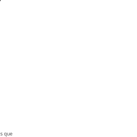
Y
as que