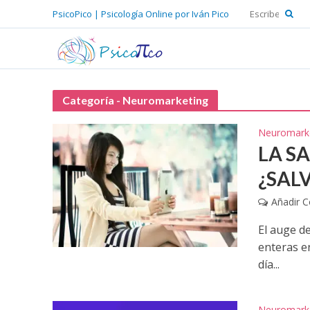
PsicoPico | Psicología Online por Iván Pico
Categoría - Neuromarketing
Neuromark
LA SA
¿SAL
Añadir 
El auge de
enteras e
día...
Neuromark