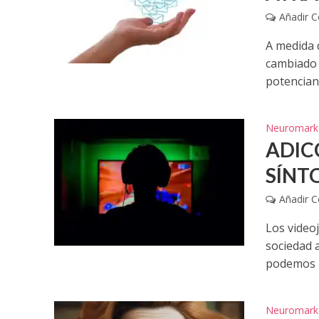
Añadir 
A medida q
cambiado 
potencian e
Neuromark
ADIC
SÍNT
Añadir 
Los video
sociedad 
podemos h
Neuromark