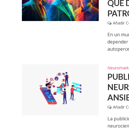
QUE 
PATR
Añadir 
En un mun
depender 
autoperce
Neuromark
PUBL
NEUR
ANSI
Añadir 
La public
neurocien