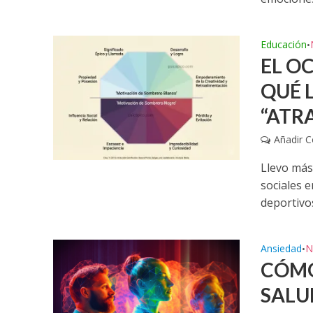
Educación
•
EL O
QUÉ 
“ATR
Añadir 
Llevo más
sociales e
deportivos
Ansiedad
N
•
CÓMO
SALU