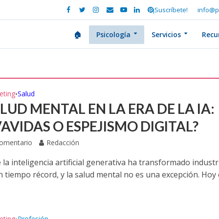
¡Suscríbete!
info@p
🏠
Psicología
Servicios
Recu
eting
Salud
•
LUD MENTAL EN LA ERA DE LA IA:
VAVIDAS O ESPEJISMO DIGITAL?
Comentario
Redacción
 la inteligencia artificial generativa ha transformado industr
n tiempo récord, y la salud mental no es una excepción. Hoy
eting
Profesión