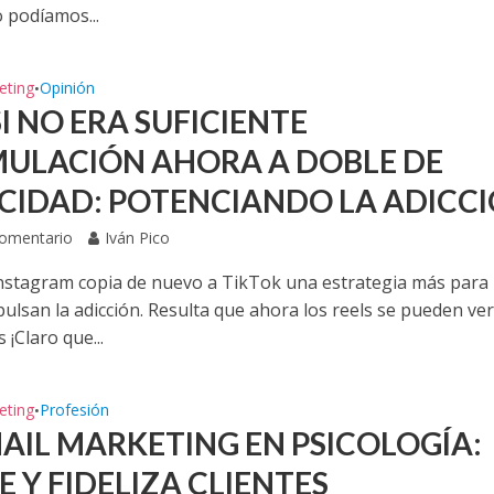
o podíamos...
eting
Opinión
•
I NO ERA SUFICIENTE
MULACIÓN AHORA A DOBLE DE
CIDAD: POTENCIANDO LA ADICC
Comentario
Iván Pico
nstagram copia de nuevo a TikTok una estrategia más para
ulsan la adicción. Resulta que ahora los reels se pueden ve
 ¡Claro que...
eting
Profesión
•
MAIL MARKETING EN PSICOLOGÍA:
 Y FIDELIZA CLIENTES