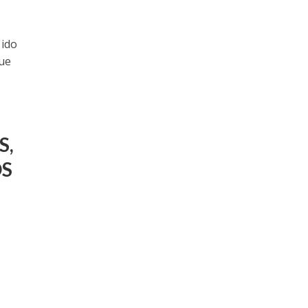
 ido
que
S,
OS