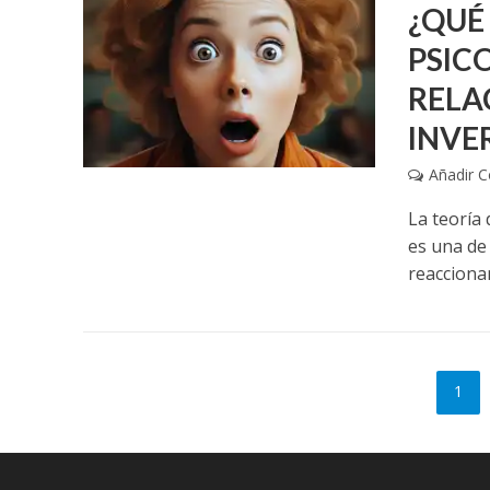
¿QUÉ
PSIC
RELA
INVE
Añadir 
La teoría 
es una de
reaccionan
1