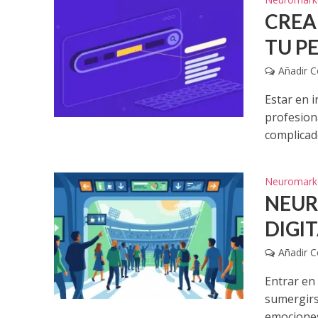
CREA
TU P
Añadir 
Estar en i
profesion
complicado
Neuromark
NEUR
DIGI
Añadir 
Entrar en
sumergirs
emociones