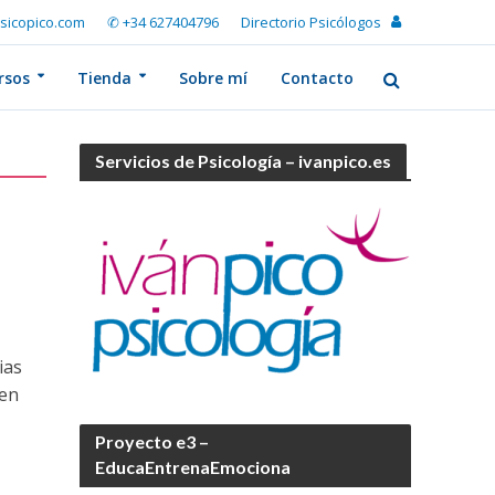
sicopico.com
✆ +34 627404796
Directorio Psicólogos
rsos
Tienda
Sobre mí
Contacto
Servicios de Psicología – ivanpico.es
ias
 en
Proyecto e3 –
EducaEntrenaEmociona