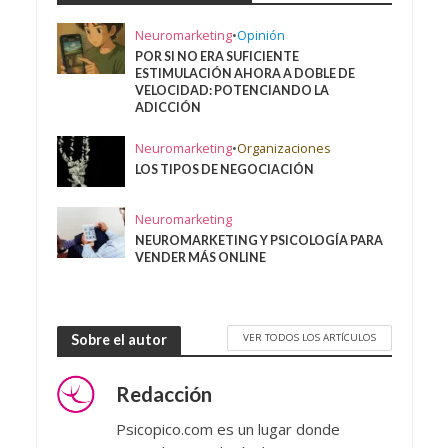
Neuromarketing
•
Opinión
POR SI NO ERA SUFICIENTE
ESTIMULACIÓN AHORA A DOBLE DE
VELOCIDAD: POTENCIANDO LA
ADICCIÓN
Neuromarketing
•
Organizaciones
LOS TIPOS DE NEGOCIACIÓN
Neuromarketing
NEUROMARKETING Y PSICOLOGÍA PARA
VENDER MÁS ONLINE
VER TODOS LOS ARTÍCULOS
Sobre el autor
Redacción
Psicopico.com es un lugar donde