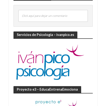
Click aquí para dejar un comentario
Servicios de Psicología – ivanpico.es
Proyecto e3 – EducaEntrenaEmociona