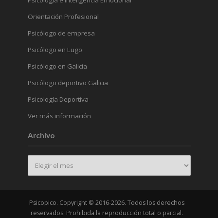
Psicología e Inteligencia Emocional
Orientación Profesional
Psicólogo de empresa
Psicólogo en Lugo
Psicólogo en Galicia
Psicólogo deportivo Galicia
Psicología Deportiva
Ver más información
Archivo
Archivo
Psicopico. Copyright © 2016-2026. Todos los derechos
reservados. Prohibida la reproducción total o parcial.