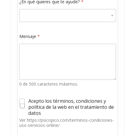
¿En qué quieres que te ayude?
*
Mensaje
*
0 de 500 caracteres máximos.
C
Acepto los términos, condiciones y
a
política de la web en el tratamiento de
s
datos
i
Ver https://psicopico.com/terminos-condiciones-
l
uso-servicios-online/
l
a