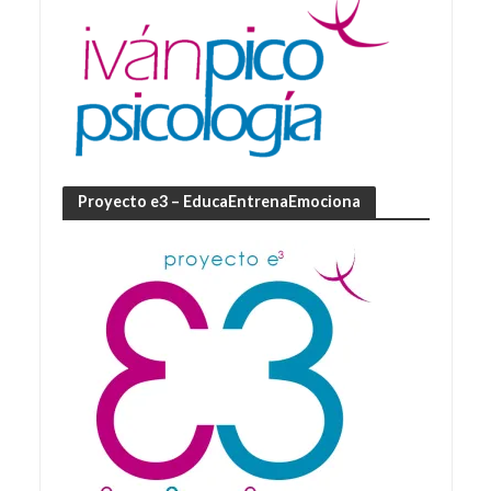
Proyecto e3 – EducaEntrenaEmociona