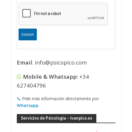
s
d
e
v
e
r
ENVIAR
i
f
i
c
Email
: info@psicopico.com
a
c
i
Mobile & Whatsapp:
+34
ó
n
627404796
*
📞
Pide más información directamente por
Whatsapp
.
Servicios de Psicología – ivanpico.es