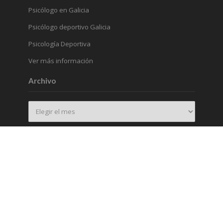
Psicólogo en Galicia
Psicólogo deportivo Galicia
Psicología Deportiva
Ver más información
Archivo
Archivo
Psicopico. Copyright © 2016-2026. Todos los derechos
reservados. Prohibida la reproducción total o parcial.
AVISO LEGAL
POLÍTICAS PRIVACIDAD
TÉRMINOS Y CONDICIONES