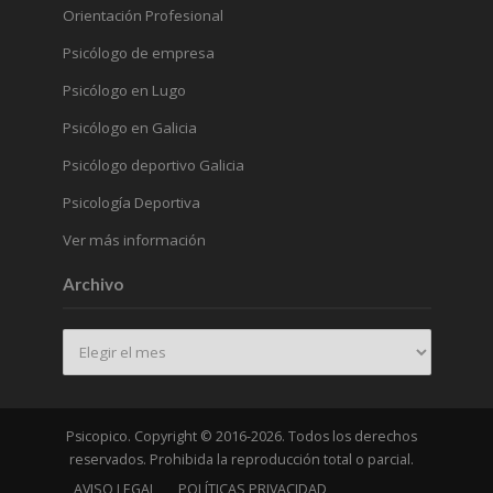
Orientación Profesional
Psicólogo de empresa
Psicólogo en Lugo
Psicólogo en Galicia
Psicólogo deportivo Galicia
Psicología Deportiva
Ver más información
Archivo
Archivo
Psicopico. Copyright © 2016-2026. Todos los derechos
reservados. Prohibida la reproducción total o parcial.
AVISO LEGAL
POLÍTICAS PRIVACIDAD