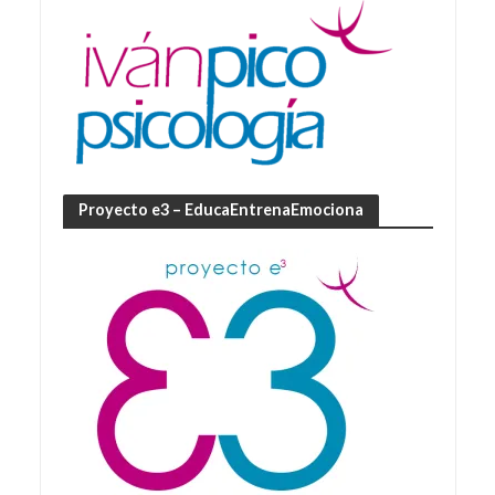
Proyecto e3 – EducaEntrenaEmociona