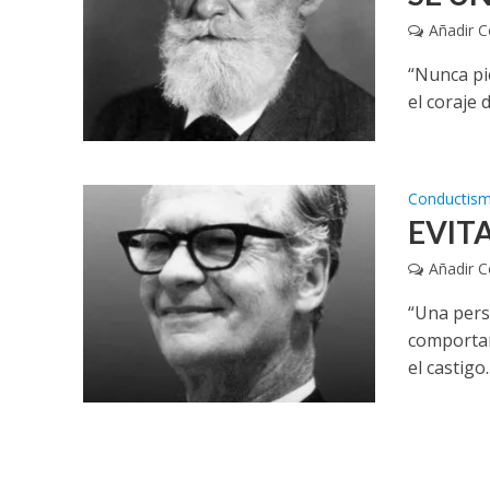
Añadir 
“Nunca pi
el coraje 
Conductis
EVIT
Añadir 
“Una pers
comportar
el castigo..