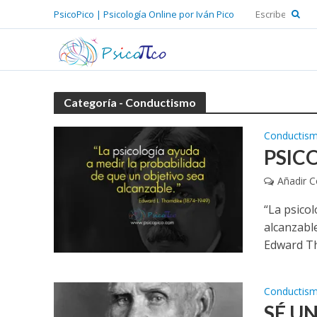
PsicoPico | Psicología Online por Iván Pico
Categoría - Conductismo
Conductis
PSIC
Añadir 
“La psicol
alcanzable
Edward Th
Conductis
SÉ U