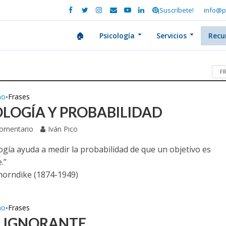
¡Suscríbete!
info@p
🏠
Psicología
Servicios
Recu
F
mo
Frases
•
OLOGÍA Y PROBABILIDAD
Comentario
Iván Pico
ogía ayuda a medir la probabilidad de que un objetivo es
.”
orndike (1874-1949)
mo
Frases
•
N IGNORANTE