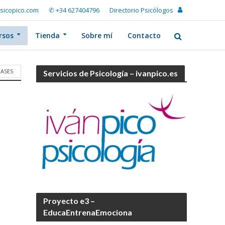
sicopico.com
✆ +34 627404796
Directorio Psicólogos
rsos
Tienda
Sobre mí
Contacto
RASES
Servicios de Psicología – ivanpico.es
Proyecto e3 –
EducaEntrenaEmociona