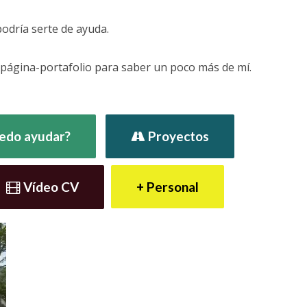
podría serte de ayuda.
 página-portafolio para saber un poco más de mí.
uedo ayudar?
Proyectos
Vídeo CV
+ Personal