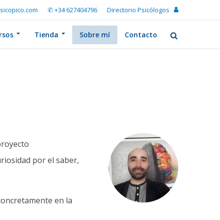
sicopico.com
✆ +34 627404796
Directorio Psicólogos
rsos
Tienda
Sobre mí
Contacto
proyecto
riosidad por el saber,
 concretamente en la