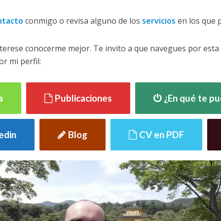
ntacto
conmigo o revisa alguno de los
servicios
en los que 
terese conocerme mejor. Te invito a que navegues por esta
r mi perfil:
a
Publicaciones
¿En qué te p
kedin
Blog
CV en PDF