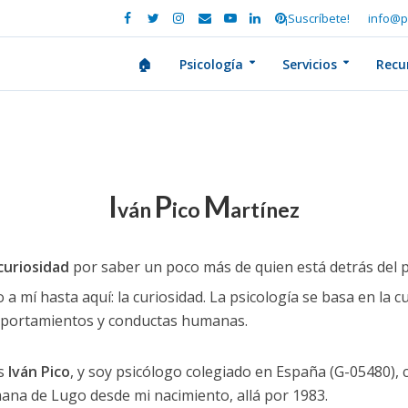
¡Suscríbete!
info@p
🏠
Psicología
Servicios
Recu
I
P
M
ván
ico
artínez
curiosidad
por saber un poco más de quien está detrás del 
 mí hasta aquí: la curiosidad. La psicología se basa en la cu
omportamientos y conductas humanas.
s
Iván Pico
, y soy psicólogo colegiado en España (G-05480),
mana de Lugo desde mi nacimiento, allá por 1983.