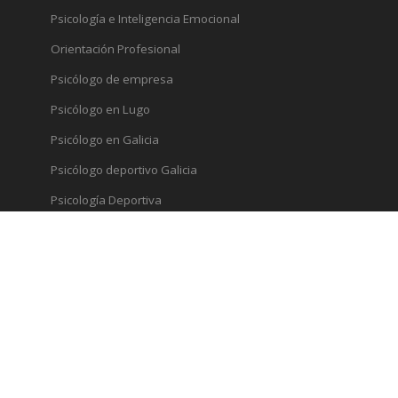
Psicología e Inteligencia Emocional
Orientación Profesional
Psicólogo de empresa
Psicólogo en Lugo
Psicólogo en Galicia
Psicólogo deportivo Galicia
Psicología Deportiva
Ver más información
Archivo
Archivo
Psicopico. Copyright © 2016-2026. Todos los derechos