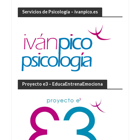
Servicios de Psicología – ivanpico.es
Proyecto e3 – EducaEntrenaEmociona