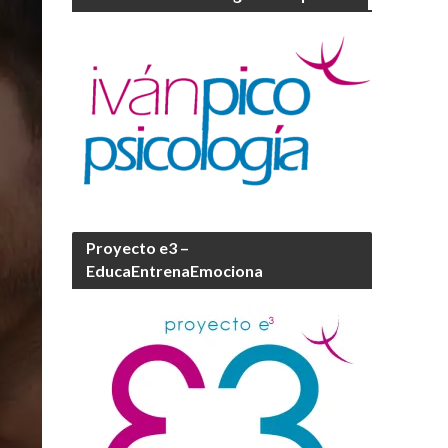
Proyecto e3 –
EducaEntrenaEmociona