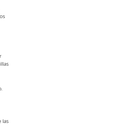
s
dos
r
llas
o.
 las