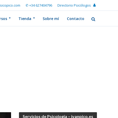
sicopico.com
✆ +34 627404796
Directorio Psicólogos
rsos
Tienda
Sobre mí
Contacto
Servicios de Psicología – ivanpico.es