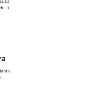
s. Es
do lo
va
darán
el