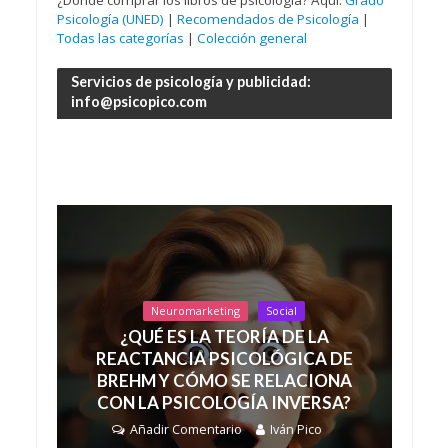
¿Dónde comprar los libros de psicología? Aquí:
Grado
Psicología (UNED)
|
Recomendados de Psicología
|
Todas las categorías
|
Colección general
Servicios de psicología y publicidad:
info@psicopico.com
Neuromarketing
Social
¿QUÉ ES LA TEORÍA DE LA
REACTANCIA PSICOLÓGICA DE
BREHM Y CÓMO SE RELACIONA
CON LA PSICOLOGÍA INVERSA?
Añadir Comentario
Iván Pico