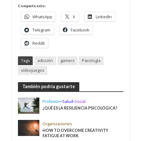
Comparte esto:
WhatsApp
X
LinkedIn
Telegram
Facebook
Reddit
Tags
adicción
gamers
Psicología
videojuegos
También podría gustarte
Profesión
•
Salud
•
Social
¿QUÉ ES LA RESILIENCIA PSICOLÓGICA?
Organizaciones
HOW TO OVERCOME CREATIVITY
FATIGUE AT WORK