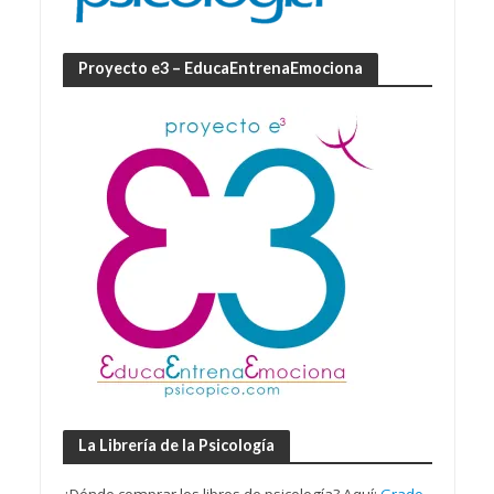
Proyecto e3 – EducaEntrenaEmociona
La Librería de la Psicología