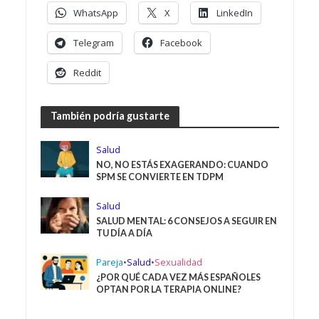
WhatsApp
X
LinkedIn
Telegram
Facebook
Reddit
También podría gustarte
Salud
NO, NO ESTÁS EXAGERANDO: CUANDO
SPM SE CONVIERTE EN TDPM
Salud
SALUD MENTAL: 6 CONSEJOS A SEGUIR EN
TU DÍA A DÍA
Pareja
•
Salud
•
Sexualidad
¿POR QUÉ CADA VEZ MÁS ESPAÑOLES
OPTAN POR LA TERAPIA ONLINE?