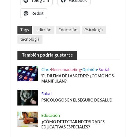
Telegram
Facebook
Reddit
Tags
adicción
Educación
Psicología
tecnología
También podría gustarte
Cine
•
Neuromarketing
•
Opinión
•
Social
’EL DILEMA DE LAS REDES’: ¿CÓMO NOS
MANIPULAN?
Salud
PSICÓLOGOS EN EL SEGURO DE SALUD
Educación
¿CÓMO DETECTAR NECESIDADES
EDUCATIVAS ESPECIALES?