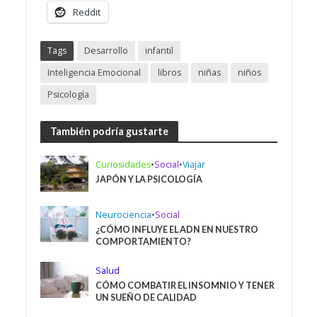
Reddit
Tags
Desarrollo
infantil
Inteligencia Emocional
libros
niñas
niños
Psicología
También podría gustarte
Curiosidades
•
Social
•
Viajar
JAPÓN Y LA PSICOLOGÍA
Neurociencia
•
Social
¿CÓMO INFLUYE EL ADN EN NUESTRO
COMPORTAMIENTO?
Salud
CÓMO COMBATIR EL INSOMNIO Y TENER
UN SUEÑO DE CALIDAD