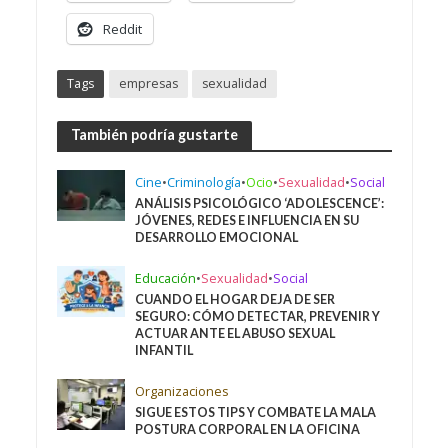
Reddit
Tags
empresas
sexualidad
También podría gustarte
Cine
•
Criminología
•
Ocio
•
Sexualidad
•
Social
ANÁLISIS PSICOLÓGICO ‘ADOLESCENCE’:
JÓVENES, REDES E INFLUENCIA EN SU
DESARROLLO EMOCIONAL
Educación
•
Sexualidad
•
Social
CUANDO EL HOGAR DEJA DE SER
SEGURO: CÓMO DETECTAR, PREVENIR Y
ACTUAR ANTE EL ABUSO SEXUAL
INFANTIL
Organizaciones
SIGUE ESTOS TIPS Y COMBATE LA MALA
POSTURA CORPORAL EN LA OFICINA