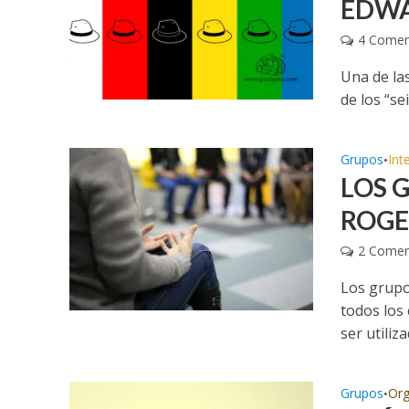
EDWA
4 Comen
Una de las
de los “s
Grupos
Int
•
LOS 
ROGE
2 Comen
Los grupo
todos los
ser utiliza
Grupos
Org
•