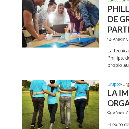
•
PHIL
DE G
PART
Añadir 
La técnica
Phillips, 
propio aut
Grupos
Org
•
LA I
ORGA
Añadir 
El éxito 