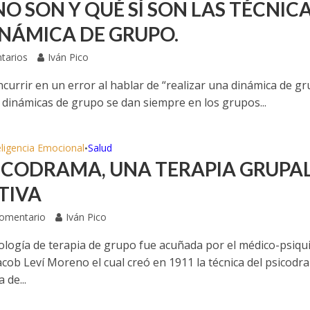
NO SON Y QUÉ SÍ SON LAS TÉCNIC
INÁMICA DE GRUPO.
tarios
Iván Pico
ncurrir en un error al hablar de “realizar una dinámica de g
s dinámicas de grupo se dan siempre en los grupos...
eligencia Emocional
Salud
•
SICODRAMA, UNA TERAPIA GRUPA
TIVA
Comentario
Iván Pico
ología de terapia de grupo fue acuñada por el médico-psiqu
cob Leví Moreno el cual creó en 1911 la técnica del psicodr
 de...