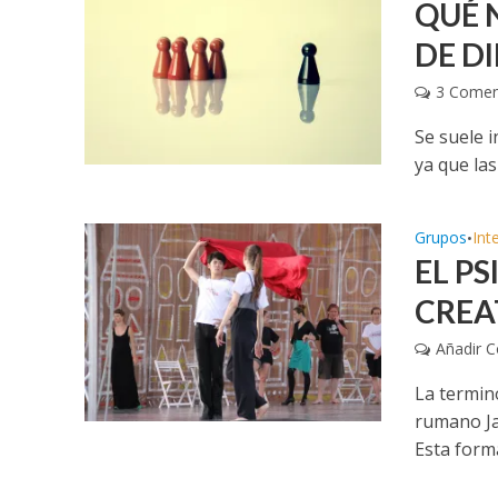
QUÉ 
DE D
3 Comen
Se suele i
ya que la
Grupos
Int
•
EL P
CREA
Añadir 
La termin
rumano Ja
Esta forma