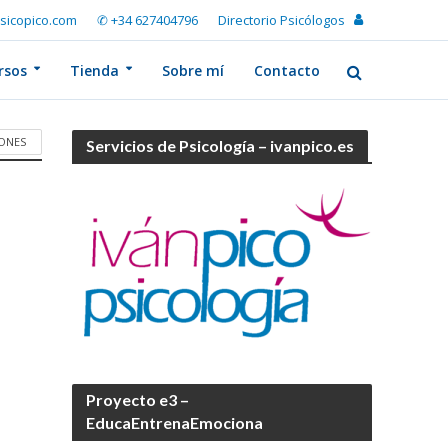
sicopico.com
✆ +34 627404796
Directorio Psicólogos
rsos
Tienda
Sobre mí
Contacto
ONES
Servicios de Psicología – ivanpico.es
Proyecto e3 –
EducaEntrenaEmociona