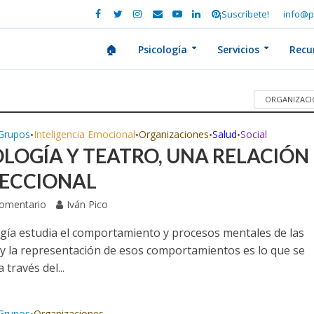
¡Suscríbete!
info@p
🏠
Psicología
Servicios
Recu
ORGANIZACI
Grupos
Inteligencia Emocional
Organizaciones
Salud
Social
•
•
•
•
OLOGÍA Y TEATRO, UNA RELACIÓN
RECCIONAL
Comentario
Iván Pico
ogía estudia el comportamiento y procesos mentales de las
y la representación de esos comportamientos es lo que se
 través del...
Grupos
Organizaciones