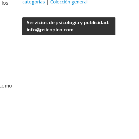
categorías
|
Colección general
 los
Servicios de psicología y publicidad:
info@psicopico.com
d como