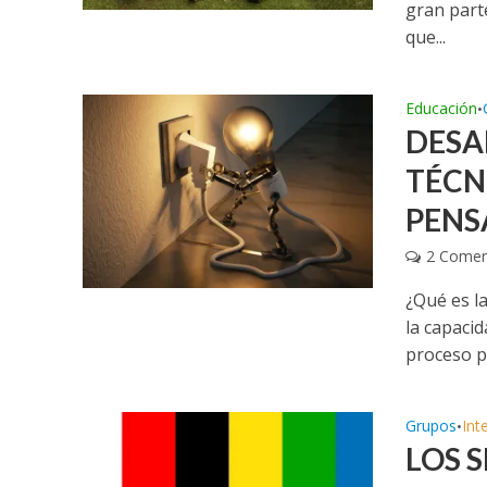
gran parte
que...
Educación
•
DESA
TÉCN
PENS
2 Comen
¿Qué es l
la capaci
proceso po
Grupos
Int
•
LOS 