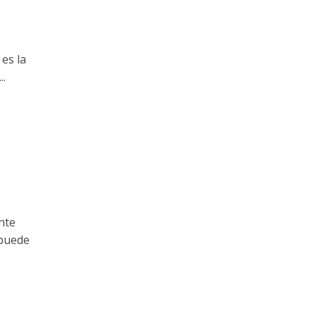
es la
..
nte
 puede