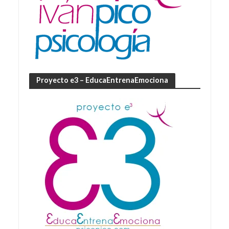
Proyecto e3 – EducaEntrenaEmociona