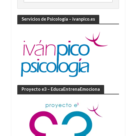
Servicios de Psicología – ivanpico.es
Proyecto e3 – EducaEntrenaEmociona