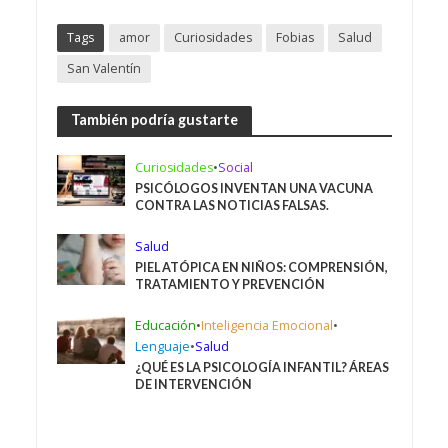
Tags
amor
Curiosidades
Fobias
Salud
San Valentín
También podría gustarte
Curiosidades
•
Social
PSICÓLOGOS INVENTAN UNA VACUNA
CONTRA LAS NOTICIAS FALSAS.
Salud
PIEL ATÓPICA EN NIÑOS: COMPRENSIÓN,
TRATAMIENTO Y PREVENCIÓN
Educación
•
Inteligencia Emocional
•
Lenguaje
•
Salud
¿QUÉ ES LA PSICOLOGÍA INFANTIL? ÁREAS
DE INTERVENCIÓN