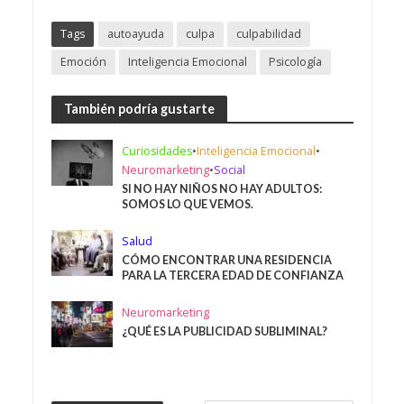
Tags
autoayuda
culpa
culpabilidad
Emoción
Inteligencia Emocional
Psicología
También podría gustarte
Curiosidades
•
Inteligencia Emocional
•
Neuromarketing
•
Social
SI NO HAY NIÑOS NO HAY ADULTOS:
SOMOS LO QUE VEMOS.
Salud
CÓMO ENCONTRAR UNA RESIDENCIA
PARA LA TERCERA EDAD DE CONFIANZA
Neuromarketing
¿QUÉ ES LA PUBLICIDAD SUBLIMINAL?