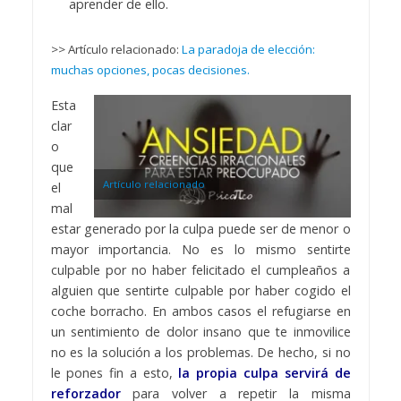
aprender de ello.
>> Artículo relacionado:
La paradoja de elección:
muchas opciones, pocas decisiones.
Esta
clar
o
que
Artículo relacionado
el
mal
estar generado por la culpa puede ser de menor o
mayor importancia. No es lo mismo sentirte
culpable por no haber felicitado el cumpleaños a
alguien que sentirte culpable por haber cogido el
coche borracho. En ambos casos el refugiarse en
un sentimiento de dolor insano que te inmovilice
no es la solución a los problemas. De hecho, si no
le pones fin a esto,
la propia culpa servirá de
reforzador
para volver a repetir la misma