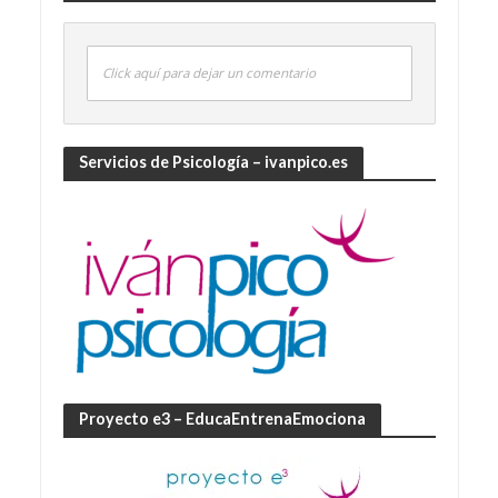
Click aquí para dejar un comentario
Servicios de Psicología – ivanpico.es
Proyecto e3 – EducaEntrenaEmociona