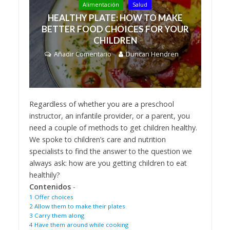
Alimentación
Salud
HEALTHY PLATE: HOW TO MAKE
BETTER FOOD CHOICES FOR YOUR
CHILDREN
Añadir Comentario
Duncan Hendren
Regardless of whether you are a preschool
instructor, an infantile provider, or a parent, you
need a couple of methods to get children healthy.
We spoke to children’s care and nutrition
specialists to find the answer to the question we
always ask: how are you getting children to eat
healthily?
Contenidos
-
1
Offer choices
2
Allow them to make their plates
3
Carry them along
4
Have them around while cooking