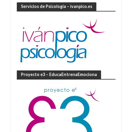
Servicios de Psicología – ivanpico.es
Proyecto e3 – EducaEntrenaEmociona