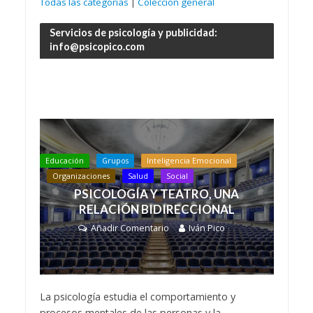
Todas las categorías
|
Colección general
Servicios de psicología y publicidad:
info@psicopico.com
Educación
Grupos
Inteligencia Emocional
Organizaciones
Salud
Social
PSICOLOGÍA Y TEATRO, UNA
RELACIÓN BIDIRECCIONAL
Añadir Comentario
Iván Pico
La psicología estudia el comportamiento y
procesos mentales de las personas y la