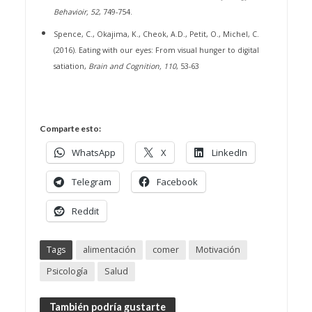
Behavioir, 52
, 749-754.
Spence, C., Okajima, K., Cheok, A.D., Petit, O., Michel, C.
(2016). Eating with our eyes: From visual hunger to digital
satiation,
Brain and Cognition, 110
, 53-63
Comparte esto:
WhatsApp
X
LinkedIn
Telegram
Facebook
Reddit
Tags
alimentación
comer
Motivación
Psicología
Salud
También podría gustarte