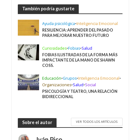
También podría gustarte
Ayuda psicológica
•
Inteligencia Emocional
RESILIENCIA: APRENDER DEL PASADO
PARA MEJORAR NUESTRO FUTURO
Curiosidades
•
Fobias
•
Salud
FOBIAS ILUSTRADAS DE LA FORMA MÁS
IMPACTANTE DE LA MANO DE SHAWN
COSS.
Educación
•
Grupos
•
Inteligencia Emocional
•
Organizaciones
•
Salud
•
Social
PSICOLOGÍA Y TEATRO, UNA RELACIÓN
BIDIRECCIONAL
VER TODOS LOS ARTÍCULOS
Sobre el autor
Iván Pico