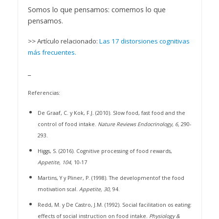
Somos lo que pensamos: comemos lo que
pensamos.
>> Artículo relacionado:
Las 17 distorsiones cognitivas
más frecuentes.
_
Referencias:
De Graaf, C. y Kok, F.J. (2010). Slow food, fast food and the
control of food intake.
Nature Reviews Endocrinology, 6,
290-
293.
Higgs, S. (2016). Cognitive processing of food rewards,
Appetite, 104,
10-17
Martins, Y y Pliner, P. (1998). The developmentof the food
motivation scal.
Appetite, 30,
94.
Redd, M. y De Castro, J.M. (1992). Social facilitation os eating:
effects of social instruction on food intake.
Physiology &