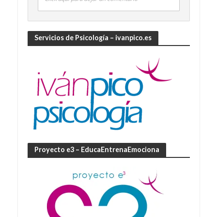
Servicios de Psicología – ivanpico.es
Proyecto e3 – EducaEntrenaEmociona