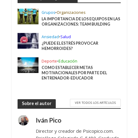
Grupos
•
Organizaciones
LA IMPORTANCIA DE LOS EQUIPOS EN LAS
ORGANIZACIONES: TEAM BUILDING
Ansiedad
•
Salud
¿PUEDE EL ESTRÉS PROVOCAR
HEMORROIDES?
Deporte
•
Educación
COMO ESTABLECER METAS
MOTIVACIONALES POR PARTE DEL
ENTRENADOR-EDUCADOR
VER TODOS LOS ARTÍCULOS
Sobre el autor
Iván Pico
Director y creador de Psicopico.com.
Psicólogo Colegiado G-5480. Graduado