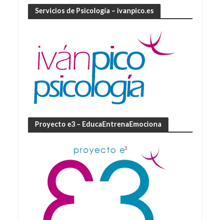
Servicios de Psicología – ivanpico.es
Proyecto e3 – EducaEntrenaEmociona