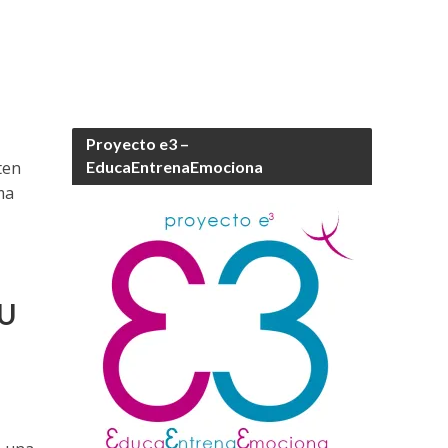
Proyecto e3 –
ten
EducaEntrenaEmociona
ma
U