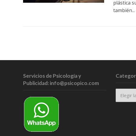
plástica s
también...
Servicios de Psicología y
Categor
Publicidad: info@psicopico.com