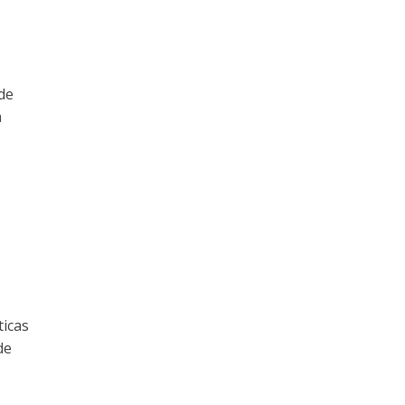
de
a
ticas
de