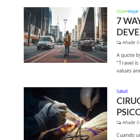
Ocio
Viajar
•
7 WA
DEV
Añadir 
A quote b
“Travel is
values and
Salud
CIRU
PSIC
Añadir 
Cuando un