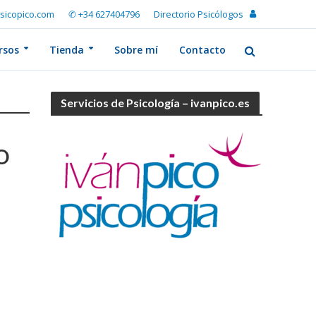
sicopico.com
✆ +34 627404796
Directorio Psicólogos
rsos
Tienda
Sobre mí
Contacto
Servicios de Psicología – ivanpico.es
O