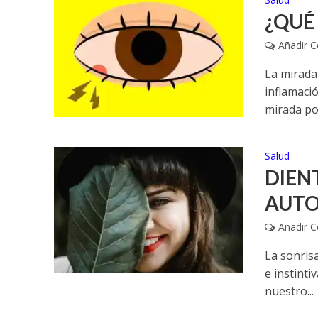
¿QUÉ
Añadir 
La mirada
inflamaci
mirada po
Salud
DIEN
AUTO
Añadir 
La sonris
e instint
nuestro...