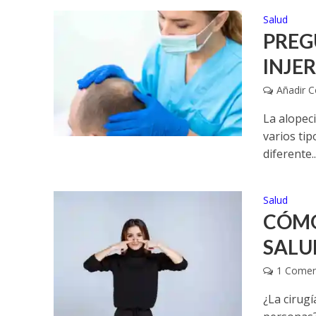
Salud
PREG
INJE
Añadir 
La alopeci
varios ti
diferente..
Salud
CÓMO
SALU
1 Comen
¿La cirugí