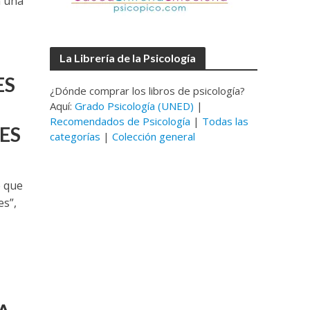
n una
La Librería de la Psicología
ES
¿Dónde comprar los libros de psicología?
Aquí:
Grado Psicología (UNED)
|
Recomendados de Psicología
|
Todas las
ES
categorías
|
Colección general
e que
es”,