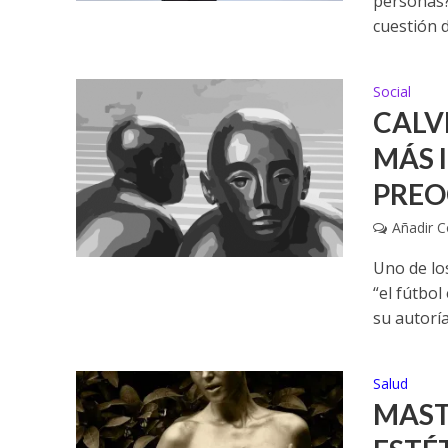
personas?
cuestión de
Social
CALV
MÁS 
PREO
Añadir 
Uno de lo
“el fútbo
su autoría.
Salud
MAST