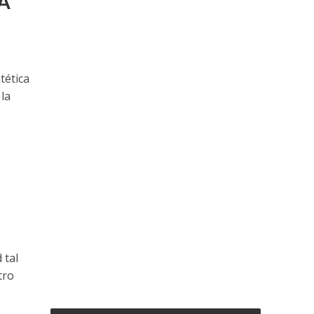
A
tética
la
 tal
tro