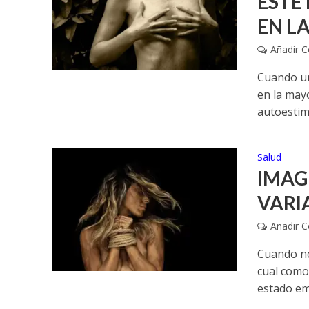
ESTÉ
EN L
Añadir 
Cuando un
en la may
autoestima
Salud
IMAG
VARI
Añadir 
Cuando no
cual como
estado emo