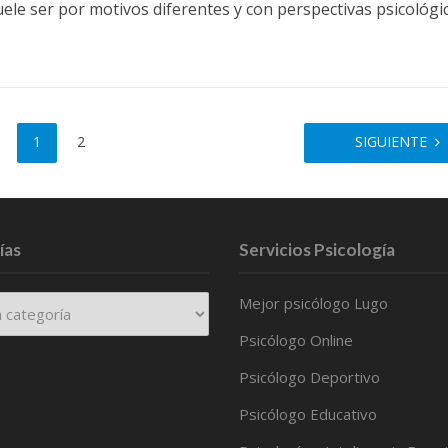
uele ser por motivos diferentes y con perspectivas psicológi
1
2
SIGUIENTE
ías
Servicios Psicología
Mejor psicólogo Lugo
Psicólogo Online
Psicólogo Deportivo
Psicólogo Educativo