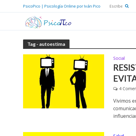
PsicoPico | Psicología Online por Iván Pico
Tag - autoestima
Social
RESI
EVIT
4 Comen
Vivimos e
comunicaci
influenci
Salud