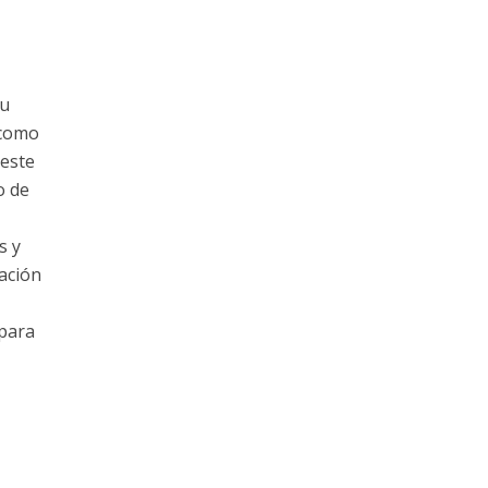
su
 como
este
o de
s y
ración
 para