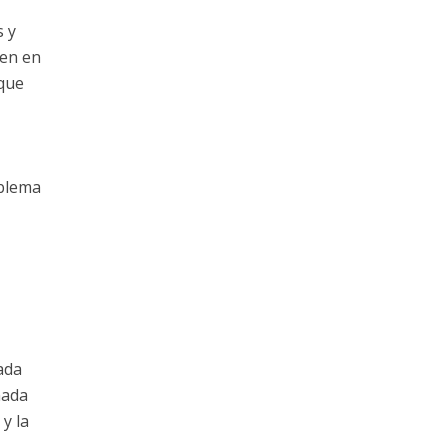
s y
ien en
 que
oblema
ada
mada
y la