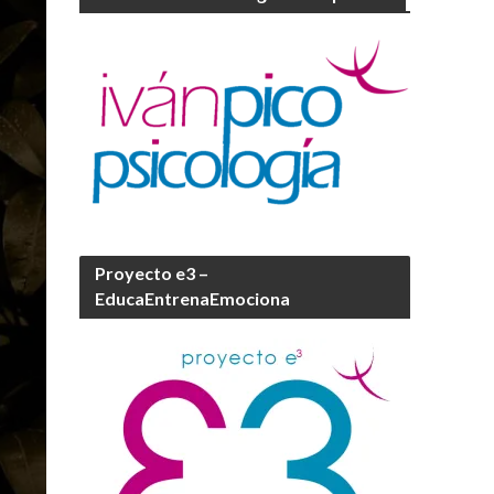
Proyecto e3 –
EducaEntrenaEmociona