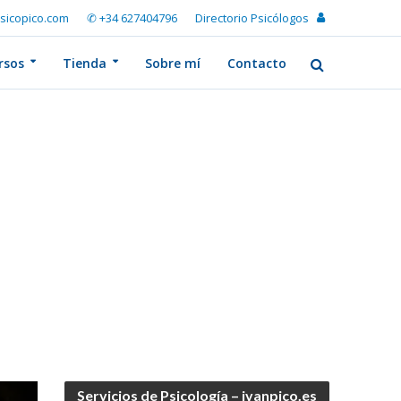
sicopico.com
✆ +34 627404796
Directorio Psicólogos
rsos
Tienda
Sobre mí
Contacto
Servicios de Psicología – ivanpico.es