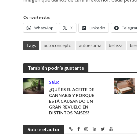
Comparte esto:
WhatsApp
X
LinkedIn
Telegr
Tags
autoconcepto
autoestima
belleza
bie
También podría gustarte
Salud
¿QUÉ ES EL ACEITE DE
CANNABIS Y PORQUE
ESTÁ CAUSANDO UN
GRAN REVUELO EN
DISTINTOS PAÍSES?
Sobre el autor