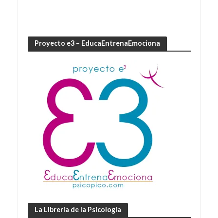
Proyecto e3 – EducaEntrenaEmociona
La Librería de la Psicología