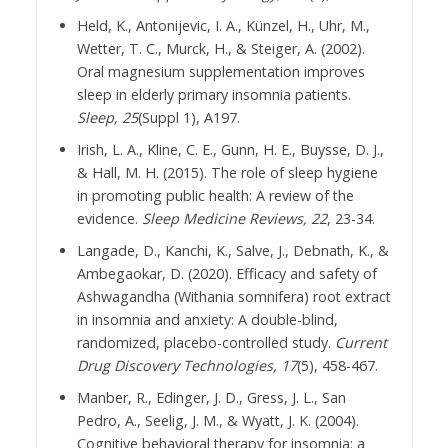
Held, K., Antonijevic, I. A., Künzel, H., Uhr, M.,
Wetter, T. C., Murck, H., & Steiger, A. (2002).
Oral magnesium supplementation improves
sleep in elderly primary insomnia patients.
Sleep, 25
(Suppl 1), A197.
Irish, L. A., Kline, C. E., Gunn, H. E., Buysse, D. J.,
& Hall, M. H. (2015). The role of sleep hygiene
in promoting public health: A review of the
evidence.
Sleep Medicine Reviews, 22
, 23-34.
Langade, D., Kanchi, K., Salve, J., Debnath, K., &
Ambegaokar, D. (2020). Efficacy and safety of
Ashwagandha (Withania somnifera) root extract
in insomnia and anxiety: A double-blind,
randomized, placebo-controlled study.
Current
Drug Discovery Technologies, 17
(5), 458-467.
Manber, R., Edinger, J. D., Gress, J. L., San
Pedro, A., Seelig, J. M., & Wyatt, J. K. (2004).
Cognitive behavioral therapy for insomnia: a