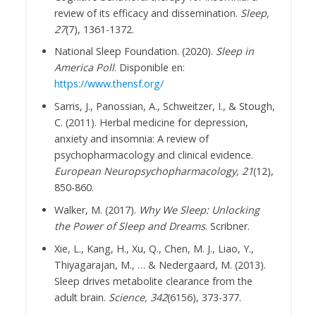
review of its efficacy and dissemination.
Sleep,
27
(7), 1361-1372.
National Sleep Foundation. (2020).
Sleep in
America Poll
. Disponible en:
https://www.thensf.org/
Sarris, J., Panossian, A., Schweitzer, I., & Stough,
C. (2011). Herbal medicine for depression,
anxiety and insomnia: A review of
psychopharmacology and clinical evidence.
European Neuropsychopharmacology, 21
(12),
850-860.
Walker, M. (2017).
Why We Sleep: Unlocking
the Power of Sleep and Dreams
. Scribner.
Xie, L., Kang, H., Xu, Q., Chen, M. J., Liao, Y.,
Thiyagarajan, M., … & Nedergaard, M. (2013).
Sleep drives metabolite clearance from the
adult brain.
Science, 342
(6156), 373-377.