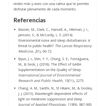
rindes más y vives con una calma que te permite
disfrutar plenamente de cada momento.
Referencias
Basner, M., Clark, C., Hansell, A., Hileman, J. I.,
Janssen, S., & McCurdy, L. E. (2014).
Environmental noise and sleep disturbances: A
threat to public health?
The Lancet Respiratory
Medicine, 2
(1), 60-72.
Byun, J. I., Shin, Y. Y., Chung, S. E., Fornaguera,
M., & Seok, J. (2018). The Effect of GABA
Supplementation on the Quality of Sleep.
International Journal of Environmental
Research and Public Health, 15
(11), 2275.
Chang, A. M., Santhi, N., St Hilaire, M., & Gooley,
J. J. (2015). Wavelength-dependent effects of
light on melatonin suppression and sleep.
Journal of Applied Physiology, 119
(9), 987-995.