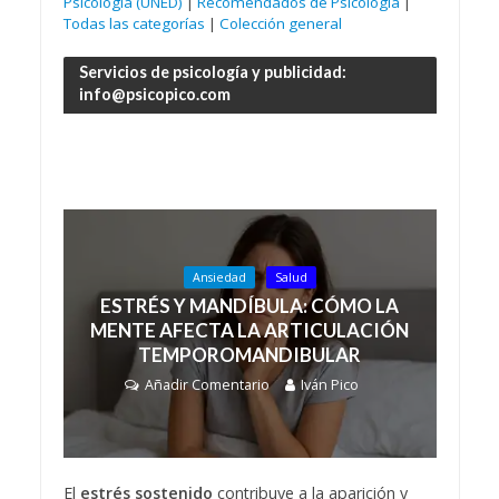
Psicología (UNED)
|
Recomendados de Psicología
|
Todas las categorías
|
Colección general
Servicios de psicología y publicidad:
info@psicopico.com
Ansiedad
Salud
ESTRÉS Y MANDÍBULA: CÓMO LA
MENTE AFECTA LA ARTICULACIÓN
TEMPOROMANDIBULAR
Añadir Comentario
Iván Pico
El
estrés sostenido
contribuye a la aparición y