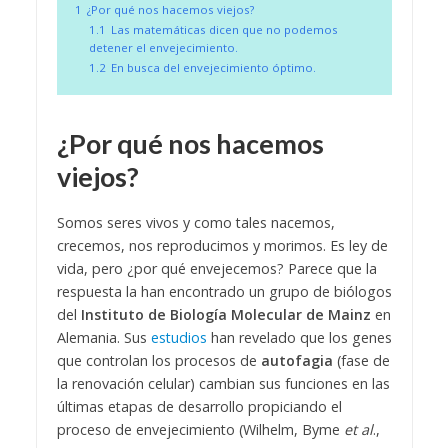
1
¿Por qué nos hacemos viejos?
1.1
Las matemáticas dicen que no podemos
detener el envejecimiento.
1.2
En busca del envejecimiento óptimo.
¿Por qué nos hacemos
viejos?
Somos seres vivos y como tales nacemos,
crecemos, nos reproducimos y morimos. Es ley de
vida, pero ¿por qué envejecemos? Parece que la
respuesta la han encontrado un grupo de biólogos
del
Instituto de Biología Molecular de Mainz
en
Alemania. Sus
estudios
han revelado que los genes
que controlan los procesos de
autofagia
(fase de
la renovación celular) cambian sus funciones en las
últimas etapas de desarrollo propiciando el
proceso de envejecimiento (Wilhelm, Byme
et al
.,