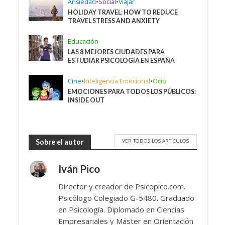
Ansiedad
•
Social
•
Viajar
HOLIDAY TRAVEL: HOW TO REDUCE
TRAVEL STRESS AND ANXIETY
Educación
LAS 8 MEJORES CIUDADES PARA
ESTUDIAR PSICOLOGÍA EN ESPAÑA
Cine
•
Inteligencia Emocional
•
Ocio
EMOCIONES PARA TODOS LOS PÚBLICOS:
INSIDE OUT
VER TODOS LOS ARTÍCULOS
Sobre el autor
Iván Pico
Director y creador de Psicopico.com.
Psicólogo Colegiado G-5480. Graduado
en Psicología. Diplomado en Ciencias
Empresariales y Máster en Orientación