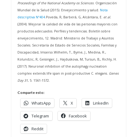
Proceedings of the National Academy os Sciences
.
Organización
Mundial de la Salud (2015). Envejecimiento y salud.
Nota
descriptiva Nº404.
Poveda, R, Barberá, G, Alcántara, E.
et al.
(2004). Mejorar la calidad de vida de las personas mayores con
productos adecuados. Perfiles y tendencias. Boletín sobre
envejecimiento, 12. Madrid: Ministerio de Trabajo y Asuntos
Sociales. Secretaría de Estado de Servicios Sociales, Familias y
Discapacidad, Imserso.
Wilhelm, T., Byme, J., Medina, R.,
Kolundzic, R, Geisinger, J., Hajduskova, M, Tursun, B,, Richly, H.
(2017). Neuronal inhibition of the autophagy nucleation
complex extends life span in post-productive C. elegans.
Genes
Day 31
, 5. 1561-1572.
Comparte esto:
WhatsApp
X
LinkedIn
Telegram
Facebook
Reddit