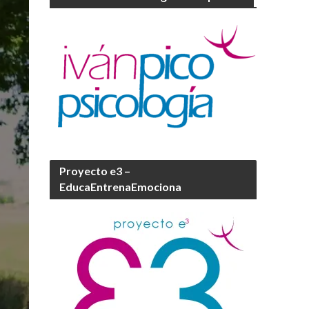
Proyecto e3 –
EducaEntrenaEmociona