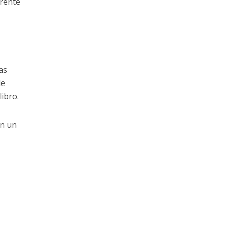
erente
as
de
libro.
En un
s