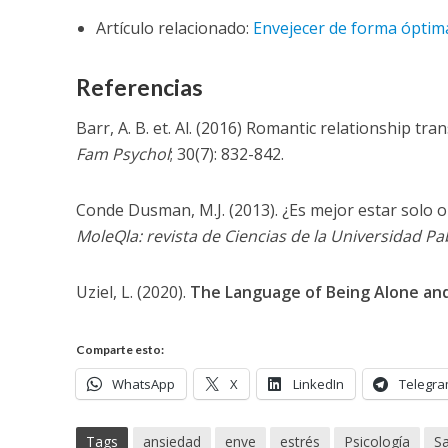
Artículo relacionado:
Envejecer de forma óptima
Referencias
Barr, A. B. et. Al. (2016) Romantic relationship t
Fam Psychol
; 30(7): 832-842.
Conde Dusman, M.J. (2013). ¿Es mejor estar sol
MoleQla: revista de Ciencias de la Universidad Pa
Uziel, L. (2020).
The Language of Being Alone an
Comparte esto:
WhatsApp
X
LinkedIn
Telegr
Tags
ansiedad
enve
estrés
Psicología
Sa