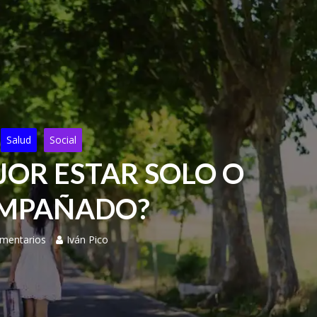
Salud
Social
JOR ESTAR SOLO O
MPAÑADO?
mentarios
Iván Pico