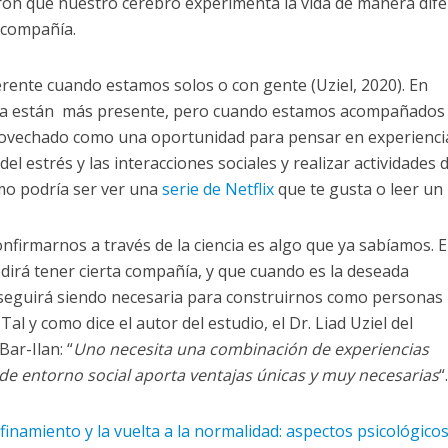
aron que nuestro cerebro experimenta la vida de manera dif
 compañía.
erente cuando estamos solos o con gente (Uziel, 2020). En
steza están más presente, pero cuando estamos acompañados
 aprovechado como una oportunidad para pensar en experienci
l estrés y las interacciones sociales y realizar actividades 
mo podría ser ver una
serie de Netflix
que te gusta o leer un 
onfirmarnos a través de la ciencia es algo que ya sabíamos. 
edirá tener cierta compañía, y que cuando es la deseada
 seguirá siendo necesaria para construirnos como personas
 y como dice el autor del estudio, el Dr. Liad Uziel del
ar-Ilan: “
Uno necesita una combinación de experiencias
o de entorno social aporta ventajas únicas y muy necesarias
“.
nfinamiento y la vuelta a la normalidad: aspectos psicológico