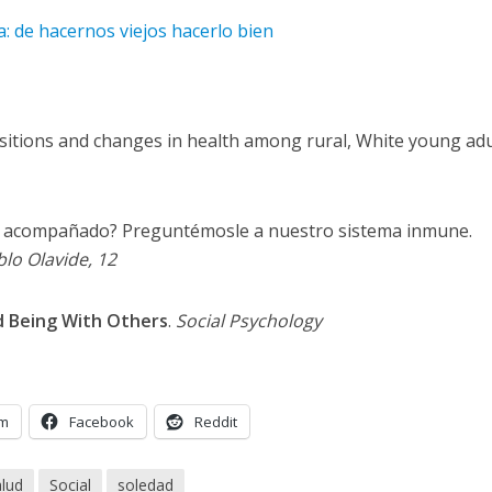
: de hacernos viejos hacerlo bien
ransitions and changes in health among rural, White young adu
o o acompañado? Preguntémosle a nuestro sistema inmune.
blo Olavide, 12
d Being With Others
.
Social Psychology
am
Facebook
Reddit
lud
Social
soledad