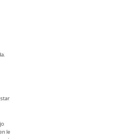
a.
star
jo
en le