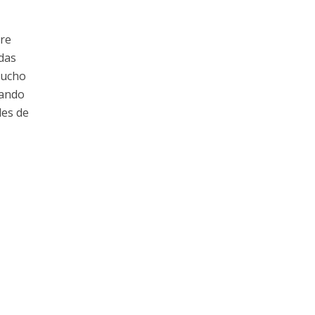
bre
das
mucho
uando
les de