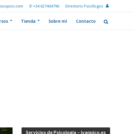
sicopico.com
✆ +34 627404796
Directorio Psicólogos
rsos
Tienda
Sobre mí
Contacto
Servicios de Psicología – ivanpico.es