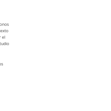
donos
texto
 el
tudio
os