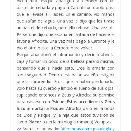
dicha ruta. Psique apaciguó a Cerbero con un
pastel de cebada y pagó a Caronte un óbolo para
que le llevase al Hades. En el camino, vio manos
que salían del agua. Una voz le dijo que les tirase
un pastel de cebada, pero ella rehusó. Una vez allí,
Perséfone dijo que estaría encantada de hacerle el
favor a Afrodita. Una vez más pagó a Caronte y le
dio el otro pastel a Cerbero para volver.
Psique abandonó el inframundo y decidió abrir la
caja y tomar un poco de la belleza para sí misma,
pensando que si hacía esto, Eros le amaría con
toda seguridad. Dentro estaba un «sueño estigio»
que la sorprendió. Eros, que la había perdonado,
voló hasta su cuerpo y limpió el sueño de sus ojos,
suplicando entonces a Zeus y Afrodita su permiso
para casarse con Psique. Éstos accedieron y
Zeus
hizo inmortal a Psique
. Afrodita bailó en la boda
de Eros y Psique, y la hija que éstos tuvieron se
llamó
Placer
o (en la mitología romana) Voluptas.
>>
Artículo relacionado:
Diferencias entre psicología y