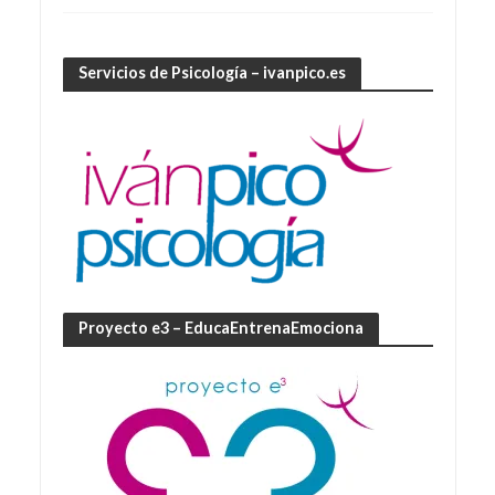
Servicios de Psicología – ivanpico.es
Proyecto e3 – EducaEntrenaEmociona