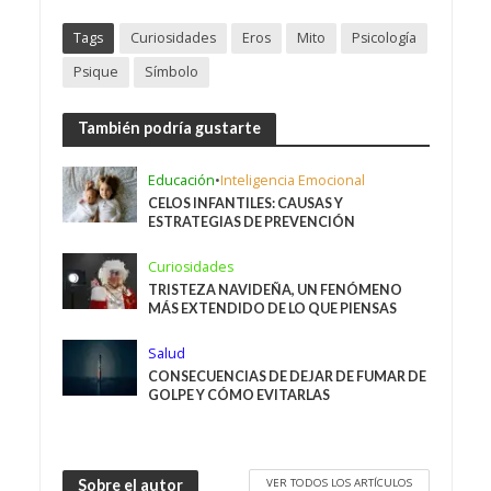
Tags
Curiosidades
Eros
Mito
Psicología
Psique
Símbolo
También podría gustarte
Educación
•
Inteligencia Emocional
CELOS INFANTILES: CAUSAS Y
ESTRATEGIAS DE PREVENCIÓN
Curiosidades
TRISTEZA NAVIDEÑA, UN FENÓMENO
MÁS EXTENDIDO DE LO QUE PIENSAS
Salud
CONSECUENCIAS DE DEJAR DE FUMAR DE
GOLPE Y CÓMO EVITARLAS
VER TODOS LOS ARTÍCULOS
Sobre el autor