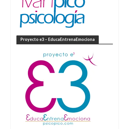
Proyecto e3 – EducaEntrenaEmociona