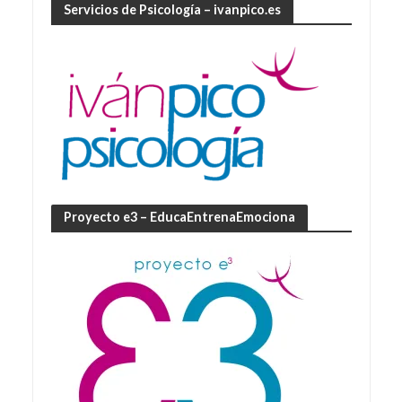
Servicios de Psicología – ivanpico.es
Proyecto e3 – EducaEntrenaEmociona