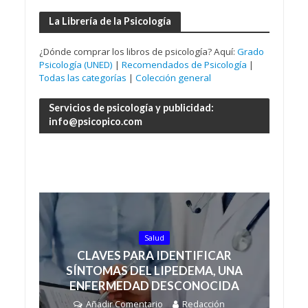
La Librería de la Psicología
¿Dónde comprar los libros de psicología? Aquí:
Grado
Psicología (UNED)
|
Recomendados de Psicología
|
Todas las categorías
|
Colección general
Servicios de psicología y publicidad:
info@psicopico.com
Salud
CLAVES PARA IDENTIFICAR
SÍNTOMAS DEL LIPEDEMA, UNA
ENFERMEDAD DESCONOCIDA
Añadir Comentario
Redacción