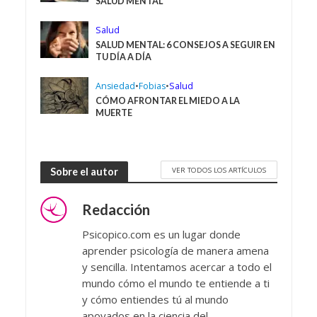
SALUD MENTAL
Salud
SALUD MENTAL: 6 CONSEJOS A SEGUIR EN
TU DÍA A DÍA
Ansiedad
•
Fobias
•
Salud
CÓMO AFRONTAR EL MIEDO A LA
MUERTE
VER TODOS LOS ARTÍCULOS
Sobre el autor
Redacción
Psicopico.com es un lugar donde
aprender psicología de manera amena
y sencilla. Intentamos acercar a todo el
mundo cómo el mundo te entiende a ti
y cómo entiendes tú al mundo
apoyados en la ciencia del