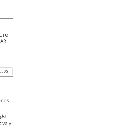
ECTO
TAR
CULOS
amos
gía
tiva y