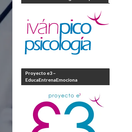
Proyecto e3 –
EducaEntrenaEmociona