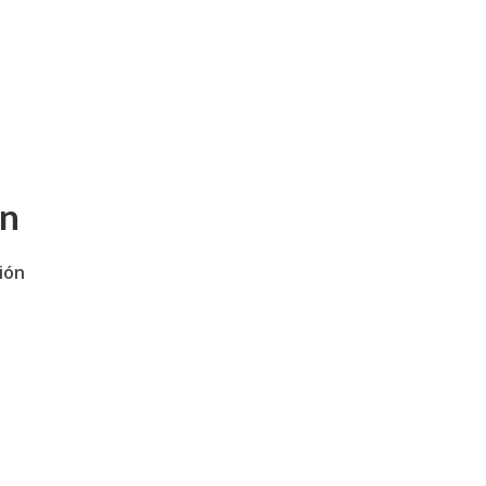
ón
ión