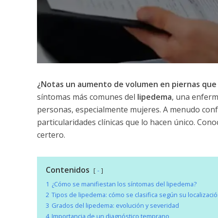
¿Notas un aumento de volumen en piernas que n
síntomas más comunes del
lipedema
, una enferm
personas, especialmente mujeres. A menudo confund
particularidades clínicas que lo hacen único. Conoc
certero.
Contenidos
-
1
¿Cómo se manifiestan los síntomas del lipedema?
2
Tipos de lipedema: cómo se clasifica según su localizaci
3
Grados del lipedema: evolución y severidad
4
Importancia de un diagnóstico temprano