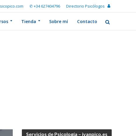
sicopico.com
✆ +34 627404796
Directorio Psicólogos
rsos
Tienda
Sobre mí
Contacto
Servicios de Psicología – ivanpico.es