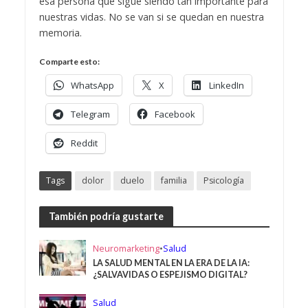
esa persona que sigue siendo tan importante para
nuestras vidas. No se van si se quedan en nuestra
memoria.
Comparte esto:
WhatsApp
X
LinkedIn
Telegram
Facebook
Reddit
Tags
dolor
duelo
familia
Psicología
También podría gustarte
Neuromarketing
•
Salud
LA SALUD MENTAL EN LA ERA DE LA IA:
¿SALVAVIDAS O ESPEJISMO DIGITAL?
Salud