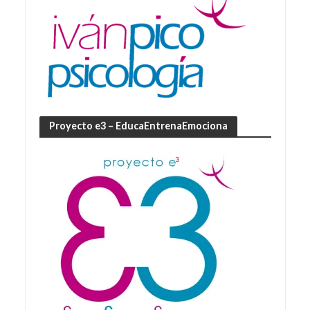
Proyecto e3 – EducaEntrenaEmociona