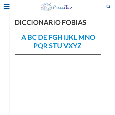
DICCIONARIO FOBIAS
A
BC
DE
FGH
IJKL
MNO
PQR
STU
VXYZ