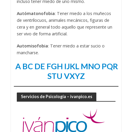
incluso tener miedo de uno mismo.
Autómatonofobia
: Tener miedo a los muñecos
de ventrílocuos, animales mecánicos, figuras de
cera y en general todo aquello que represente un
ser vivo de forma artificial.
Automisofobia
: Tener miedo a estar sucio o
mancharse.
A
BC
DE
FGH
IJKL
MNO
PQR
STU
VXYZ
Servicios de Psicología – ivanpico.es