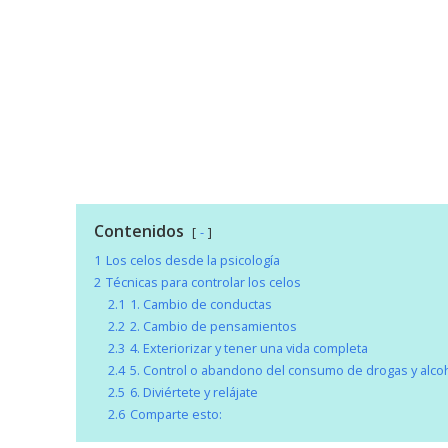
Contenidos
-
1
Los celos desde la psicología
2
Técnicas para controlar los celos
2.1
1. Cambio de conductas
2.2
2. Cambio de pensamientos
2.3
4. Exteriorizar y tener una vida completa
2.4
5. Control o abandono del consumo de drogas y alco
2.5
6. Diviértete y relájate
2.6
Comparte esto: