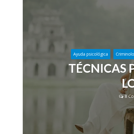
Ayuda psicológica
Criminol
TÉCNICAS 
L
8 Co