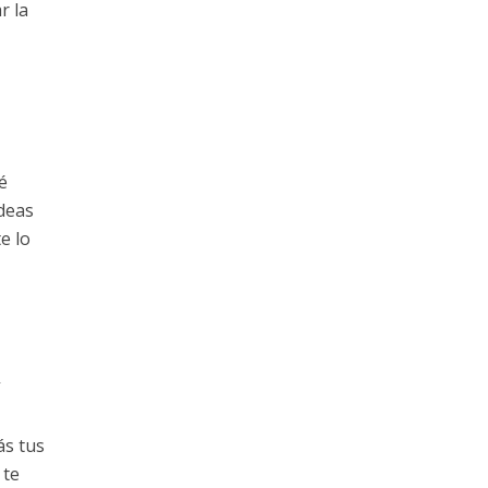
r la
é
ideas
e lo
ás tus
 te