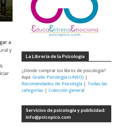
y
gar a
ural y
La Librería de la Psicología
a,
¿Dónde comprar los libros de psicología?
ciar
Aquí:
Grado Psicología (UNED)
|
Recomendados de Psicología
|
Todas las
categorías
|
Colección general
Servicios de psicología y publicidad:
info@psicopico.com