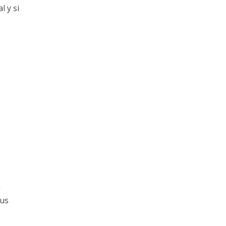
l y si
a
sus