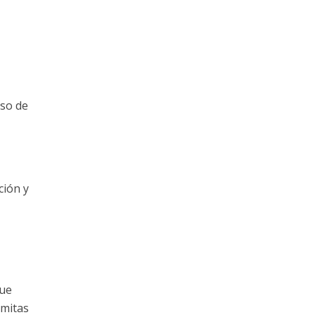
aso de
ción y
que
rmitas