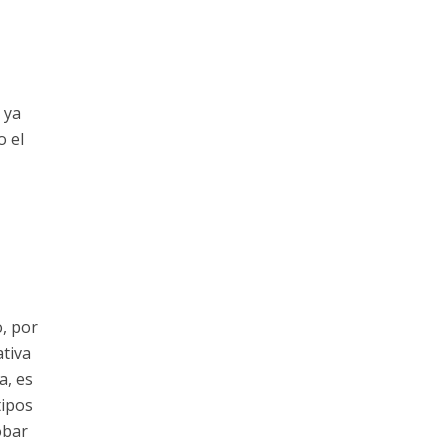
 ya
o el
, por
tiva
a, es
tipos
obar