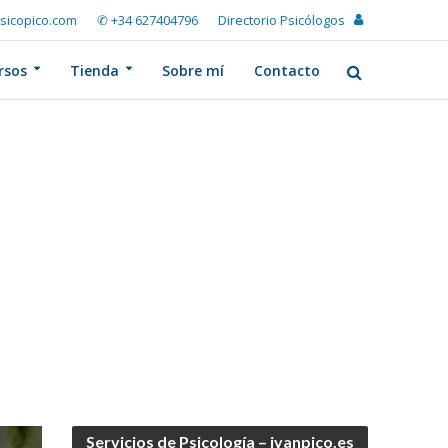
sicopico.com
✆ +34 627404796
Directorio Psicólogos
rsos
Tienda
Sobre mí
Contacto
Servicios de Psicología – ivanpico.es