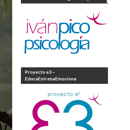
Proyecto e3 –
EducaEntrenaEmociona