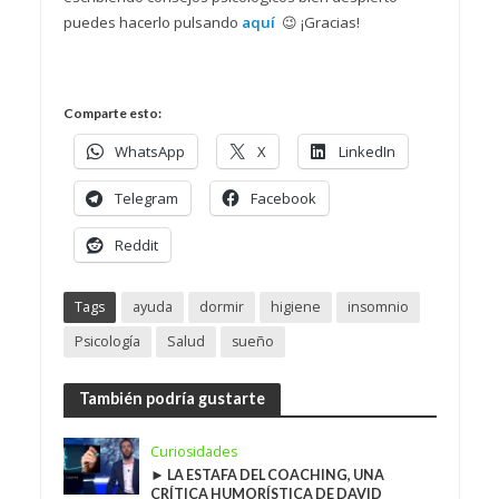
puedes hacerlo pulsando
aquí
😉 ¡Gracias!
Comparte esto:
WhatsApp
X
LinkedIn
Telegram
Facebook
Reddit
Tags
ayuda
dormir
higiene
insomnio
Psicología
Salud
sueño
También podría gustarte
Curiosidades
► LA ESTAFA DEL COACHING, UNA
CRÍTICA HUMORÍSTICA DE DAVID