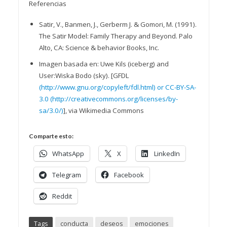
Referencias
Satir, V., Banmen, J., Gerberm J. & Gomori, M. (1991).
The Satir Model: Family Therapy and Beyond. Palo
Alto, CA: Science & behavior Books, Inc.
Imagen basada en: Uwe Kils (iceberg) and
User:Wiska Bodo (sky). [GFDL
(http://www.gnu.org/copyleft/fdl.html) or CC-BY-SA-
3.0 (http://creativecommons.org/licenses/by-
sa/3.0/)
], via Wikimedia Commons
Comparte esto:
WhatsApp
X
LinkedIn
Telegram
Facebook
Reddit
Tags
conducta
deseos
emociones