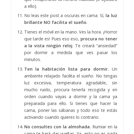
a ello).
No leas este post a oscuras en cama. Sí,
la luz
brillante NO facilita el sueño
.
Tienes el móvil en la mano. Ves la hora. ¡Horror
que tarde es! Pues eso eso,
procura no tener
a la vista ningún reloj
. Te creará “ansiedad”
por dormir a medida que ves pasar los
minutos.
Ten la habitación lista para dormir.
Un
ambiente relajado facilita el sueño. No tengas
luz excesiva, temperatura agradable, sin
mucho ruido, procura tenerla recogida y en
orden cuando vayas a dormir y la cama ya
preparada para ello. Si tienes que hacer la
cama, poner las sábanas y todo eso te estás
activando cuando quieres lo contrario.
No consultes con la almohada.
Rumiar en la
cama te hará dar vueltas. Ya, esto no es nada