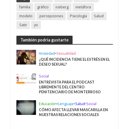
familia
gráfico
iceberg
metáfora
modelo
percepciones
Psicología
Salud
Satir
yo
También podría gustarte
Ansiedad
•
Sexualidad
¿QUÉ INCIDENCIA TIENE EL ESTRÉS EN EL
DESEO SEXUAL?
Social
ENTREVISTA PARA EL PODCAST
LIBREMENTE DEL CENTRO
PENITENCIARIO DE MONTERROSO
Educación
•
Lenguaje
•
Salud
•
Social
CÓMO AFECTA LLEVAR MASCARILLA EN
NUESTRAS RELACIONES SOCIALES