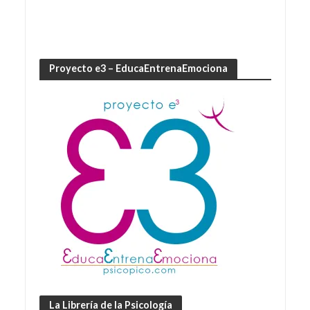
Proyecto e3 – EducaEntrenaEmociona
La Librería de la Psicología