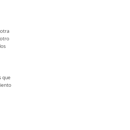
 otra
 otro
los
s que
iento