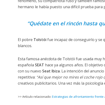
fenómeno, su compatriota ruso y también famoso
hermano le había puesto una difícil prueba para p
“Quédate en el rincón hasta qu
El pobre
Tolstói
fue incapaz de conseguirlo y se 
blancos.
Esta famosa anécdota de Tolstói fue usada muy h
española
SEAT
hace ya algunos años. El objetivo 
con su nuevo
Seat Ibiza
. La intención del anunci
repetitiva:
“Así que mejor no mires el coche rojo 
creativos publicitarios. Una vez más la psicología 
>> Artículo relacionado:
Estrategias de afrontamiento frente a