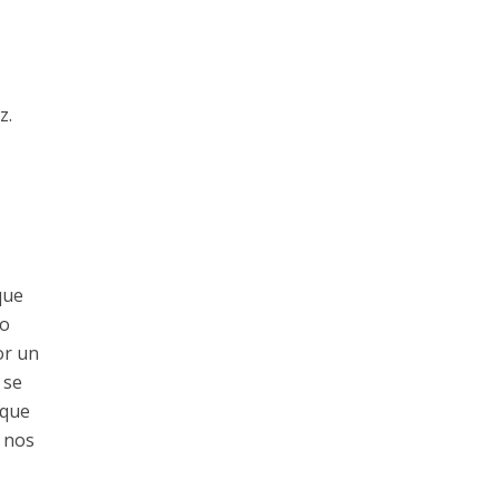
z.
que
lo
or un
 se
 que
 nos