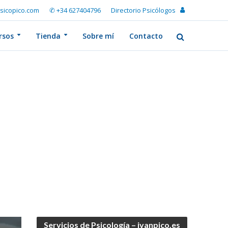
sicopico.com
✆ +34 627404796
Directorio Psicólogos
rsos
Tienda
Sobre mí
Contacto
Servicios de Psicología – ivanpico.es