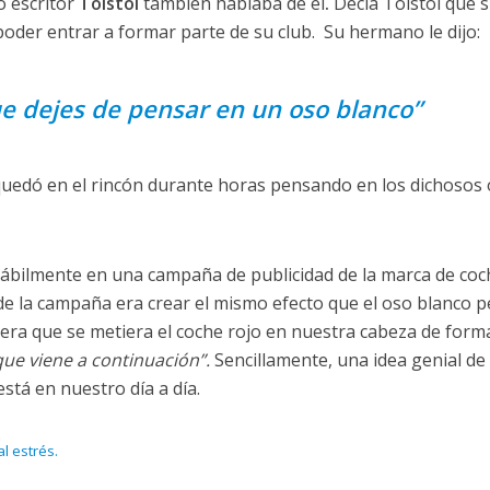
 escritor
Tolstói
también hablaba de él
.
Decía Tolstói que 
oder entrar a formar parte de su club. Su hermano le dijo:
e dejes de pensar en un oso blanco”
quedó en el rincón durante horas pensando en los dichosos
ábilmente en una campaña de publicidad de la marca de coc
de la campaña era crear el mismo efecto que el oso blanco p
o era que se metiera el coche rojo en nuestra cabeza de form
que viene a continuación”.
Sencillamente, una idea genial de 
está en nuestro día a día.
l estrés.