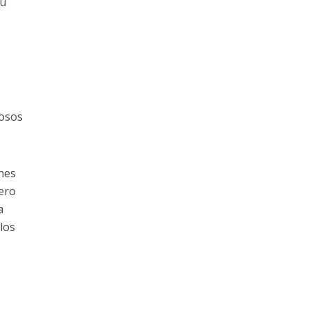
su
 osos
hes
ero
a
los