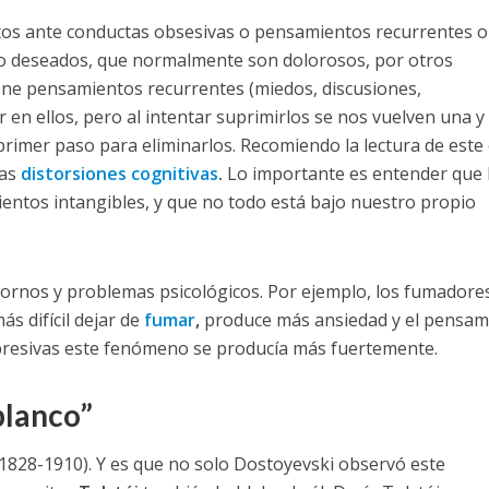
tos ante conductas obsesivas o pensamientos recurrentes o
 no deseados, que normalmente son dolorosos, por otros
ene pensamientos recurrentes (miedos, discusiones,
 en ellos, pero al intentar suprimirlos se nos vuelven una y
 primer paso para eliminarlos. Recomiendo la lectura de este
las
distorsiones cognitivas
.
Lo importante es entender que 
tos intangibles, y que no todo está bajo nuestro propio
tornos y problemas psicológicos. Por ejemplo, los fumadore
ás difícil dejar de
fumar
,
produce más ansiedad y el pensam
resivas este fenómeno se producía más fuertemente.
blanco”
1828-1910). Y es que no solo Dostoyevski observó este