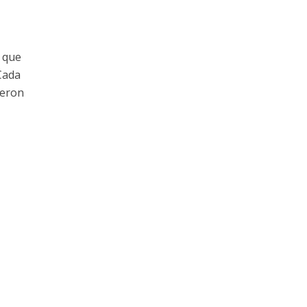
o que
Cada
ieron