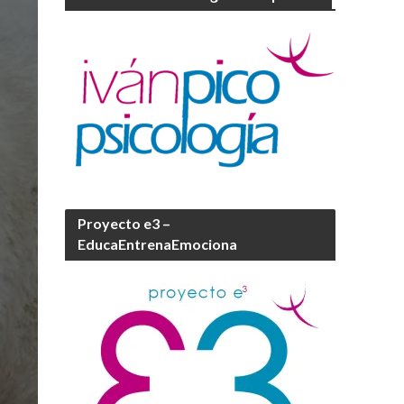
Proyecto e3 –
EducaEntrenaEmociona