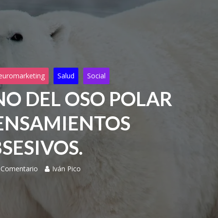
euromarketing
Salud
Social
O DEL OSO POLAR
PENSAMIENTOS
SESIVOS.
 Comentario
Iván Pico