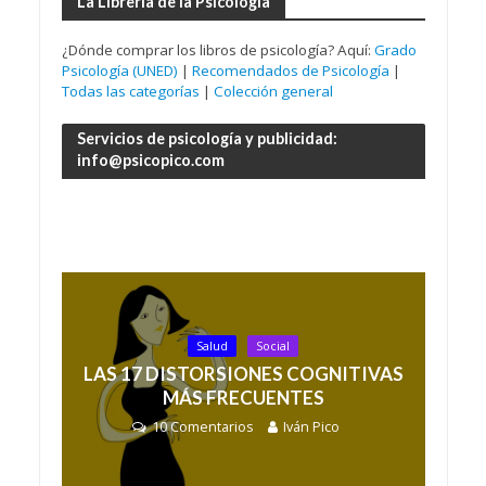
La Librería de la Psicología
¿Dónde comprar los libros de psicología? Aquí:
Grado
Psicología (UNED)
|
Recomendados de Psicología
|
Todas las categorías
|
Colección general
Servicios de psicología y publicidad:
info@psicopico.com
Salud
Social
LAS 17 DISTORSIONES COGNITIVAS
MÁS FRECUENTES
10 Comentarios
Iván Pico