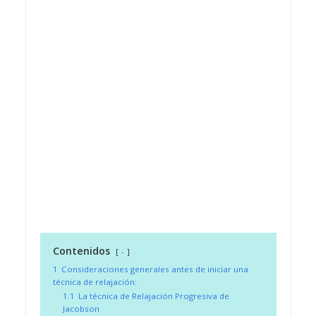
Contenidos
-
1
Consideraciones generales antes de iniciar una
técnica de relajación:
1.1
La técnica de Relajación Progresiva de
Jacobson