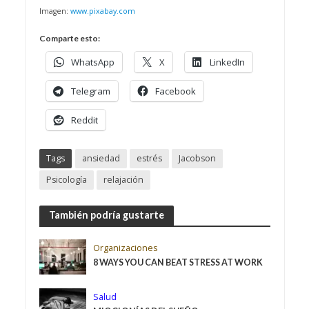
Imagen:
www.pixabay.com
Comparte esto:
WhatsApp
X
LinkedIn
Telegram
Facebook
Reddit
Tags
ansiedad
estrés
Jacobson
Psicología
relajación
También podría gustarte
Organizaciones
8 WAYS YOU CAN BEAT STRESS AT WORK
Salud