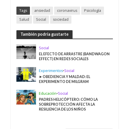
Tags
ansiedad
coronavirus
Psicología
Salud
Social
sociedad
También podría gustarte
Social
EL EFECTO DE ARRASTRE (BANDWAGON
EFFECT) EN REDES SOCIALES
Experimentos
•
Social
►OBEDIENCIA Y MALDAD: EL
EXPERIMENTO DE MILGRAM
Educación
•
Social
PADRES HELICÓPTERO: CÓMO LA
SOBREPROTECCIÓN AFECTA LA
RESILIENCIA DE LOS NIÑOS