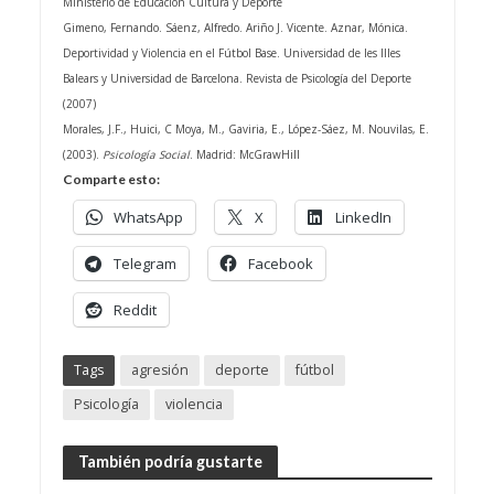
Ministerio de Educación Cultura y Deporte
Gimeno, Fernando. Sáenz, Alfredo. Ariño J. Vicente. Aznar, Mónica.
Deportividad y Violencia en el Fútbol Base. Universidad de les Illes
Balears y Universidad de Barcelona. Revista de Psicología del Deporte
(2007)
Morales, J.F., Huici, C Moya, M., Gaviria, E., López-Sáez, M. Nouvilas, E.
(2003).
Psicología Social
. Madrid: McGrawHill
Comparte esto:
WhatsApp
X
LinkedIn
Telegram
Facebook
Reddit
Tags
agresión
deporte
fútbol
Psicología
violencia
También podría gustarte