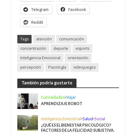
Telegram
Facebook
Reddit
Tags
atención
comunicación
concentración
deporte
esports
Inteligencia Emocional
orientación
percepción
Psicología
videojuegos
También podría gustarte
Curiosidades
•
Viajar
APRENDIZAJE ROBOT
Inteligencia Emocional
•
Salud
•
Social
¿QUÉ ES EL BIENESTAR PSICOLÓGICO?
FACTORES DE LA FELICIDAD SUBJETIVA.