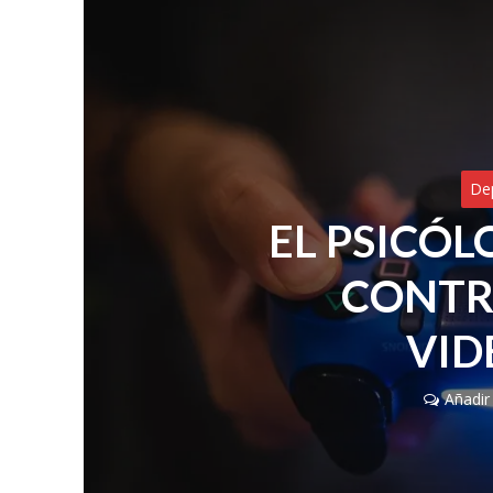
De
EL PSICÓL
CONTR
VID
Añadir