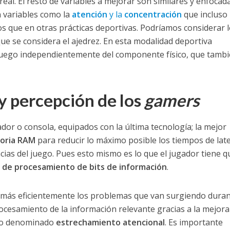
eal. El resto de variables a mejorar son similares y enfocada
n variables como la
atención
y la
concentración
que incluso
s que en otras prácticas deportivas. Podríamos considerar 
que se considera el ajedrez. En esta modalidad deportiva
juego independientemente del componente físico, que tamb
y percepción de los
gamers
or o consola, equipados con la última tecnología; la mejor
oria RAM
para reducir lo máximo posible los tiempos de lat
cias del juego. Pues esto mismo es lo que el jugador tiene q
 de procesamiento de bits de información
.
 más eficientemente los problemas que van surgiendo duran
cesamiento de la información relevante gracias a la mejora 
eso denominado
estrechamiento atencional
. Es importante