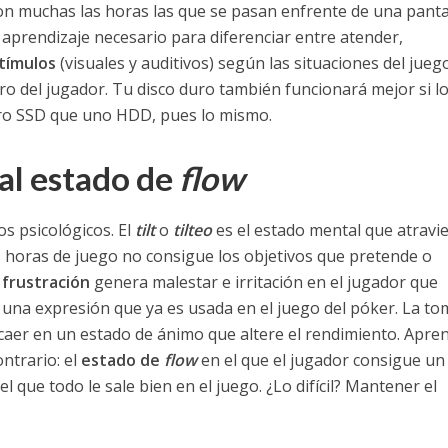
son muchas las horas las que se pasan enfrente de una panta
aprendizaje necesario para diferenciar entre atender,
tímulos
(visuales y auditivos) según las situaciones del jueg
o del jugador. Tu disco duro también funcionará mejor si l
duro SSD que uno HDD, pues lo mismo.
al estado de
flow
 psicológicos. El
tilt
o
tilteo
es el estado mental que atravi
 horas de juego no consigue los objetivos que pretende o
e
frustración
genera malestar e irritación en el jugador que
 una expresión que ya es usada en el juego del póker.
La to
aer en un estado de ánimo que altere el rendimiento. Apre
ontrario: el
estado de
flow
en el que el jugador consigue un
que todo le sale bien en el juego. ¿Lo difícil? Mantener el