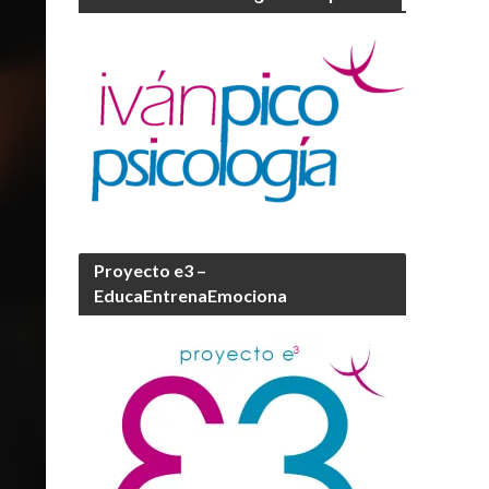
Proyecto e3 –
EducaEntrenaEmociona