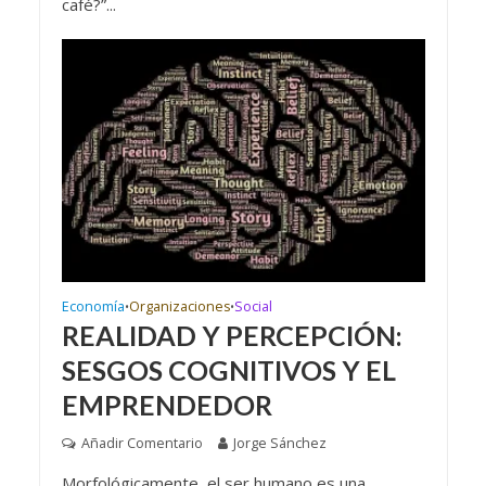
café?”...
Economía
Organizaciones
Social
•
•
REALIDAD Y PERCEPCIÓN:
SESGOS COGNITIVOS Y EL
EMPRENDEDOR
Añadir Comentario
Jorge Sánchez
Morfológicamente, el ser humano es una