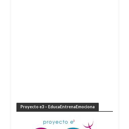
Proyecto e3 – EducaEntrenaEmociona