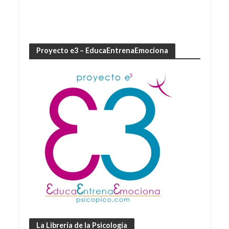
Proyecto e3 – EducaEntrenaEmociona
La Librería de la Psicología