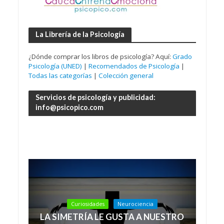
La Librería de la Psicología
¿Dónde comprar los libros de psicología? Aquí:
Grado
Psicología (UNED)
|
Recomendados de Psicología
|
Todas las categorías
|
Colección general
Servicios de psicología y publicidad:
info@psicopico.com
Curiosidades
Neurociencia
LA SIMETRÍA LE GUSTA A NUESTRO