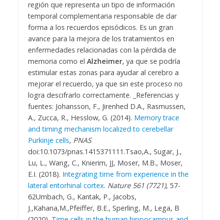
región que representa un tipo de información
temporal complementaria responsable de dar
forma a los recuerdos episódicos. Es un gran
avance para la mejora de los tratamientos en
enfermedades relacionadas con la pérdida de
memoria como el
Alzheimer
, ya que se podría
estimular estas zonas para ayudar al cerebro a
mejorar el recuerdo, ya que sin este proceso no
logra descifrarlo correctamente.
_
Referencias y
fuentes:
Johansson, F., Jirenhed D.A., Rasmussen,
A., Zucca, R., Hesslow, G. (2014).
Memory trace
and timing mechanism localized to cerebellar
Purkinje cells
,
PNAS
doi:10.1073/pnas.1415371111.
Tsao,A., Sugar, J.,
Lu, L., Wang, C., Knierim, JJ, Moser, M.B., Moser,
E.I. (2018).
Integrating time from experience in the
lateral entorhinal cortex
.
Nature 561 (7721)
, 57-
62
Umbach, G., Kantak, P., Jacobs,
J.,Kahana,M.,Pfeiffer, B.E., Sperling, M., Lega, B
(2020).
Time cells in the human hippocampus and