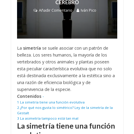
CEREBRO
Añadir Comentario
Iván Pico
La
simetría
se suele asociar con un patrón de
belleza. Los seres humanos, la mayoría de los
vertebrados y otros animales y plantas poseen
esta peculiar característica evolutiva que no solo
está destinada exclusivamente a la estética sino a
una razón de eficiencia biológica y de
supervivencia de la especie.
Contenidos
-
1
La simetría tiene una función evolutiva
2
¿Por qué nos gusta lo simétrico? Ley de la simetría de la
Gestalt
3
La asimetría tampoco está tan mal
La simetría tiene una función