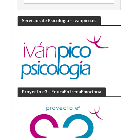
Servicios de Psicología – ivanpico.es
Proyecto e3 – EducaEntrenaEmociona