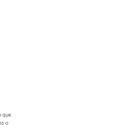
o que
os o