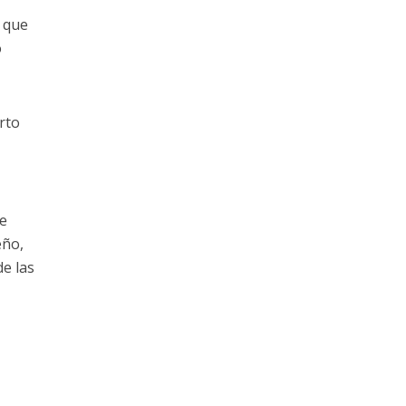
s que
o
rto
de
eño,
de las