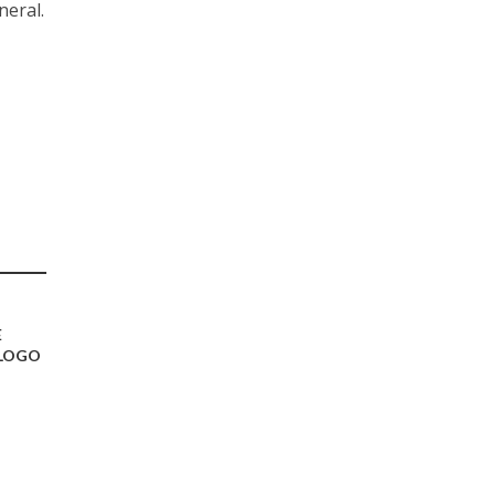
neral.
E
ÓLOGO