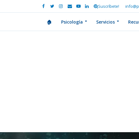
¡Suscríbete!
info@p
🏠
Psicología
Servicios
Recu