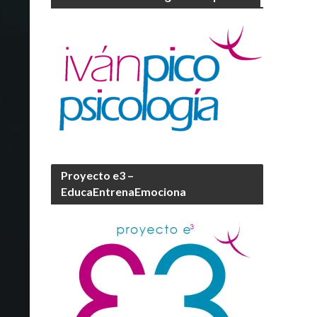
Proyecto e3 –
EducaEntrenaEmociona