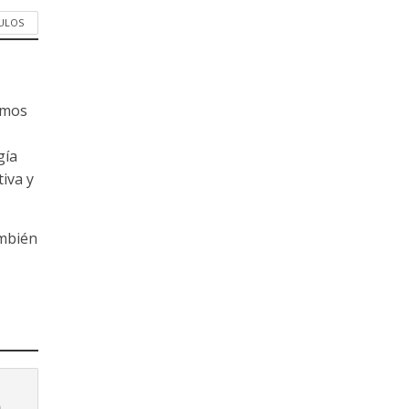
CULOS
amos
gía
tiva y
ambién