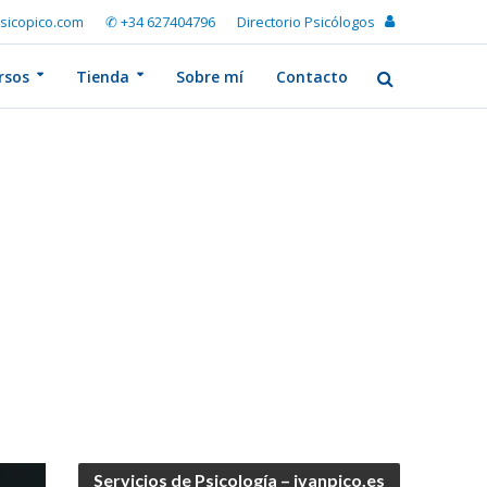
sicopico.com
✆ +34 627404796
Directorio Psicólogos
rsos
Tienda
Sobre mí
Contacto
Servicios de Psicología – ivanpico.es