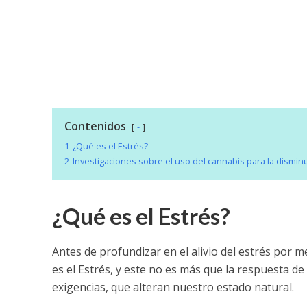
Contenidos
-
1
¿Qué es el Estrés?
2
Investigaciones sobre el uso del cannabis para la dismin
¿Qué es el Estrés?
Antes de profundizar en el alivio del estrés por m
es el Estrés, y este no es más que la respuesta d
exigencias, que alteran nuestro estado natural.