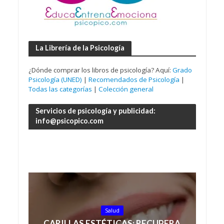
La Librería de la Psicología
¿Dónde comprar los libros de psicología? Aquí:
Grado
Psicología (UNED)
|
Recomendados de Psicología
|
Todas las categorías
|
Colección general
Servicios de psicología y publicidad:
info@psicopico.com
Salud
CARILLAS ESTÉTICAS: RECUPERA