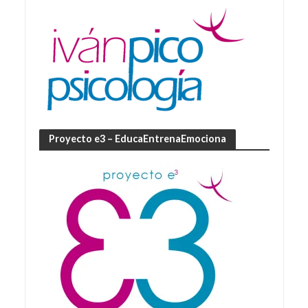
Proyecto e3 – EducaEntrenaEmociona