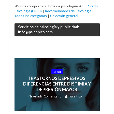
¿Dónde comprar los libros de psicología? Aquí:
Grado
Psicología (UNED)
|
Recomendados de Psicología
|
Todas las categorías
|
Colección general
Servicios de psicología y publicidad:
info@psicopico.com
Salud
TRASTORNOS DEPRESIVOS:
DIFERENCIAS ENTRE DISTIMIA Y
DEPRESIÓN MAYOR
Añadir Comentario
Iván Pico