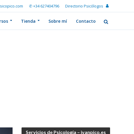
sicopico.com
✆ +34 627404796
Directorio Psicólogos
rsos
Tienda
Sobre mí
Contacto
Servicios de Psicología – ivanpico.es