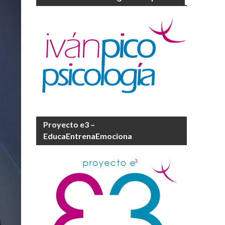
Proyecto e3 –
EducaEntrenaEmociona