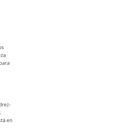
os
eza
para
drez-
s
stá en