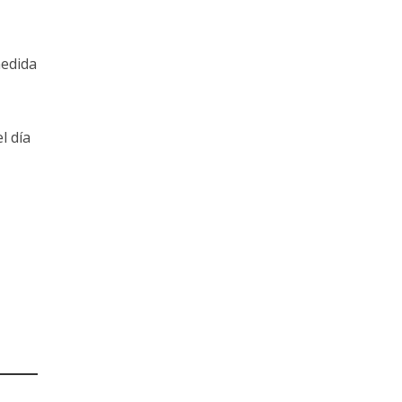
medida
l día