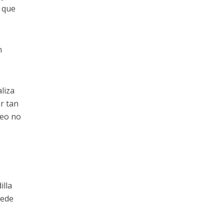
l que
n
liza
r tan
peo no
illa
uede