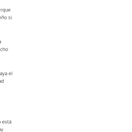
orque
ño si
a
ucho
aya el
ad
o está
ay