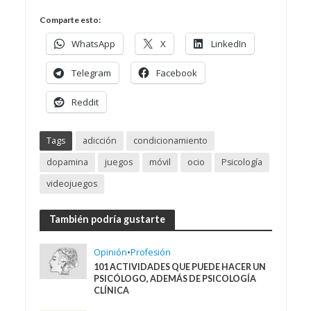
Comparte esto:
WhatsApp
X
LinkedIn
Telegram
Facebook
Reddit
Tags
adicción
condicionamiento
dopamina
juegos
móvil
ocio
Psicología
videojuegos
También podría gustarte
Opinión
•
Profesión
101 ACTIVIDADES QUE PUEDE HACER UN
PSICÓLOGO, ADEMÁS DE PSICOLOGÍA
CLÍNICA