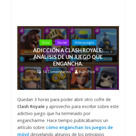
Ocio
Social
Videojuegos
ADICCIÓN A CLASH ROYALE:
ANÁLISIS DE UN JUEGO QUE
ENGANCHA.
14 Comentarios
Iván Pico
Quedan 3 horas para poder abrir otro cofre de
Clash Royale
y aprovecho para escribir sobre este
adictivo juego que ha terminado por
engancharme. Hace tiempo publicábamos un
artículo sobre
cómo enganchan los juegos de
móvil
desvelando algunos de los principios