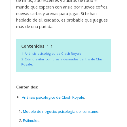
de niños, adolescentes y adultos de todo el
mundo que esperan con ansia por nuevos cofres,
nuevas cartas y arenas para jugar. Si te han
hablado de él, cuidado, es probable que juegues
más de una partida.
Contenidos
-
1
Análisis psicológico de Clash Royale.
2
Cómo evitar compras indeseadas dentro de Clash
Royale.
Contenidos:
Análisis psicológico de Clash Royale
.
Modelo de negocio: psicología del consumo.
Estímulos.