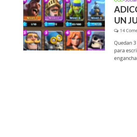
•
ADIC
UN J
14 Come
Quedan 3 
para escr
enganchar