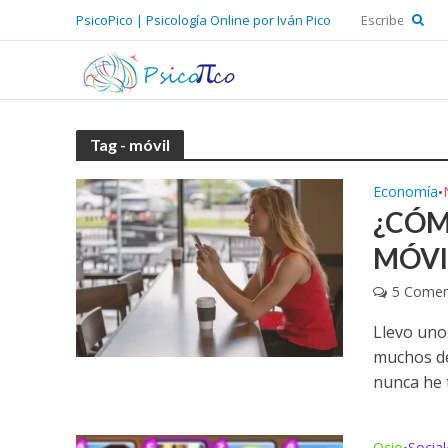
PsicoPico | Psicología Online por Iván Pico
Tag - móvil
Economía
•
¿CÓM
MÓVI
5 Comen
Llevo uno
muchos de
nunca he t
Ocio
Social