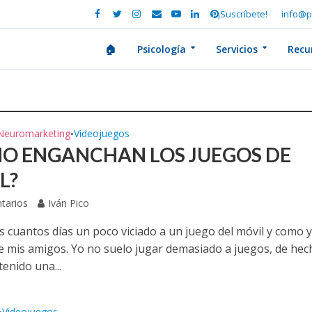
¡Suscríbete!
info@p
🏠
Psicología
Servicios
Recu
Neuromarketing
Videojuegos
•
O ENGANCHAN LOS JUEGOS DE
L?
tarios
Iván Pico
s cuantos días un poco viciado a un juego del móvil y como 
 mis amigos. Yo no suelo jugar demasiado a juegos, de hec
enido una...
Videojuegos