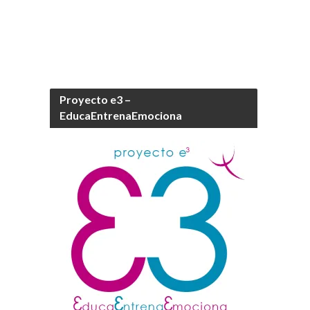
Proyecto e3 –
EducaEntrenaEmociona