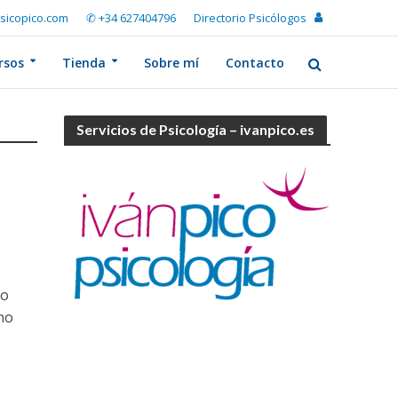
sicopico.com
✆ +34 627404796
Directorio Psicólogos
rsos
Tienda
Sobre mí
Contacto
Servicios de Psicología – ivanpico.es
yo
ho